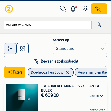
Verwarming en Radiatoren
Sorteer op
Alle afstanden…
Bewaar je zoekopdracht
Filters
Doe-het-zelf en Bouw
Verwarming en Radia
️ ️ CHAUDIÈRES MURALES VAILLANT &
BULEX ️
€ 609,00
Details
Topzoekertje