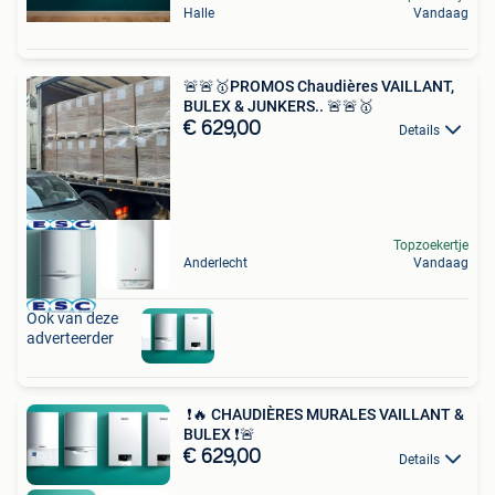
Halle
Vandaag
🚨🚨🥇PROMOS Chaudières VAILLANT,
BULEX & JUNKERS.. 🚨🚨🥇
€ 629,00
Details
Topzoekertje
Anderlecht
Vandaag
Ook van deze
adverteerder
️ ❗️🔥 CHAUDIÈRES MURALES VAILLANT &
BULEX ❗️🚨
€ 629,00
Details