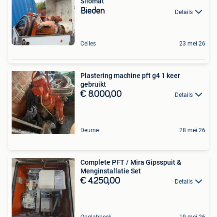
Silomat
Bieden
Details
Celles
23 mei 26
Plastering machine pft g4 1 keer
gebruikt
€ 8.000,00
Details
Deurne
28 mei 26
Complete PFT / Mira Gipsspuit &
Menginstallatie Set
€ 4.250,00
Details
Opglabbeek
19 mei 26