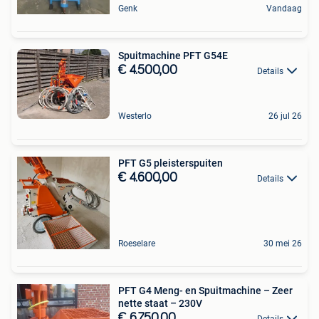
Genk
Vandaag
Spuitmachine PFT G54E
€ 4.500,00
Details
Westerlo
26 jul 26
PFT G5 pleisterspuiten
€ 4.600,00
Details
Roeselare
30 mei 26
PFT G4 Meng- en Spuitmachine – Zeer
nette staat – 230V
€ 6.750,00
Details