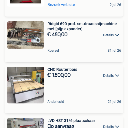
Bezoek website
2 jul 26
Ridgid 690 prof. set.draadsnijmachine
met [pijp expander]
€ 480,00
Details
Koersel
31 jul 26
CNC Router bois
€ 1.800,00
Details
Anderlecht
21 jul 26
LVD HST 31/6 plaatschaar
Op aanvraag
Details