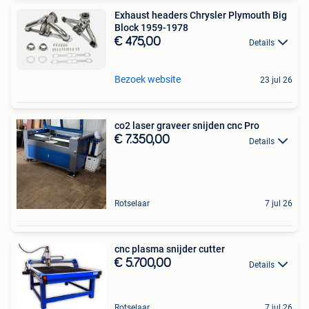
Exhaust headers Chrysler Plymouth Big
Block 1959-1978
€ 475,00
Details
Bezoek website
23 jul 26
co2 laser graveer snijden cnc Pro
€ 7.350,00
Details
Rotselaar
7 jul 26
cnc plasma snijder cutter
€ 5.700,00
Details
Rotselaar
7 jul 26