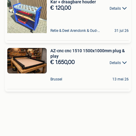
Kar + draagbare houder
€ 120,00
Details
Retie & Deel Arendonk & Oud-Turnhout
31 jul 26
AZ-cnc cnc 1510 1500x1000mm plug &
play
€ 1.650,00
Details
Brussel
13 mei 26