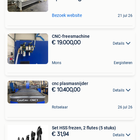
Bezoek website
21 jul 26
CNC-freesmachine
€ 19.000,00
Details
Mons
Eergisteren
cnc plasmasnijder
€ 10.400,00
Details
Rotselaar
26 jul 26
Set HSS frezen, 2 flutes (5 stuks)
€ 31,94
Details