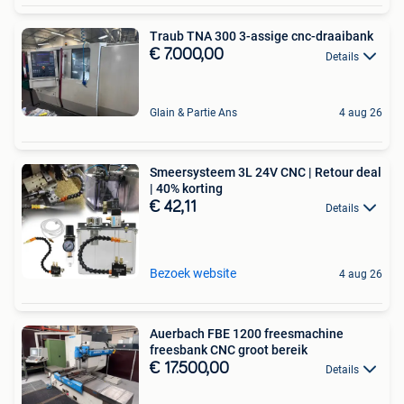
Traub TNA 300 3-assige cnc-draaibank
€ 7.000,00
Details
Glain & Partie Ans
4 aug 26
Smeersysteem 3L 24V CNC | Retour deal
| 40% korting
€ 42,11
Details
Bezoek website
4 aug 26
Auerbach FBE 1200 freesmachine
freesbank CNC groot bereik
€ 17.500,00
Details