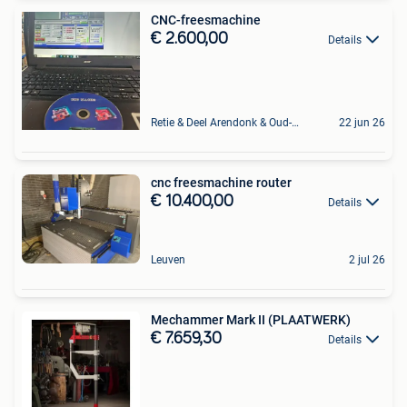
CNC-freesmachine
€ 2.600,00
Details
Retie & Deel Arendonk & Oud-Turnhout
22 jun 26
cnc freesmachine router
€ 10.400,00
Details
Leuven
2 jul 26
Mechammer Mark II (PLAATWERK)
€ 7.659,30
Details