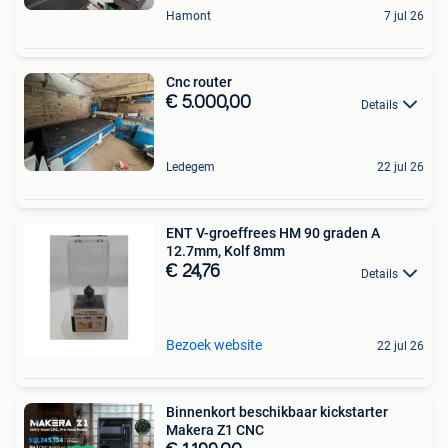
Hamont
7 jul 26
Cnc router
€ 5.000,00
Details
Ledegem
22 jul 26
ENT V-groeffrees HM 90 graden A
12.7mm, Kolf 8mm
€ 24,76
Details
Bezoek website
22 jul 26
Binnenkort beschikbaar kickstarter
Makera Z1 CNC