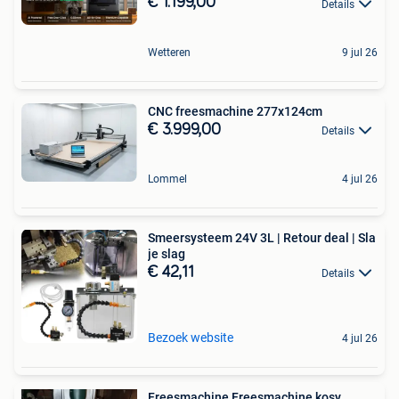
€ 1.199,00
Details
Wetteren
9 jul 26
CNC freesmachine 277x124cm
€ 3.999,00
Details
Lommel
4 jul 26
Smeersysteem 24V 3L | Retour deal | Sla
je slag
€ 42,11
Details
Bezoek website
4 jul 26
Freesmachine Freesmachine kosy