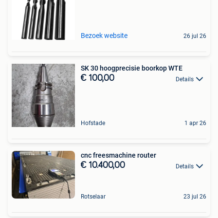
Bezoek website
26 jul 26
SK 30 hoogprecisie boorkop WTE
€ 100,00
Details
Hofstade
1 apr 26
cnc freesmachine router
€ 10.400,00
Details
Rotselaar
23 jul 26