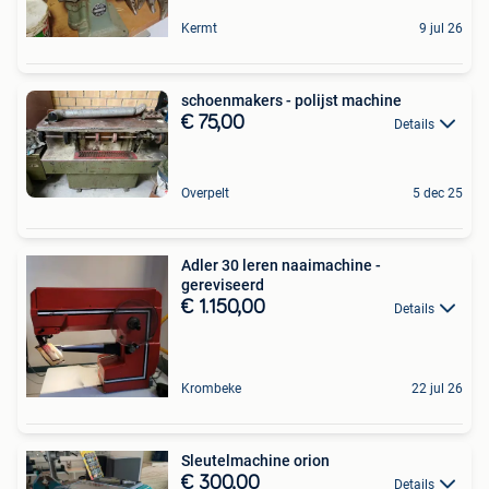
Kermt
9 jul 26
schoenmakers - polijst machine
€ 75,00
Details
Overpelt
5 dec 25
Adler 30 leren naaimachine -
gereviseerd
€ 1.150,00
Details
Krombeke
22 jul 26
Sleutelmachine orion
€ 300,00
Details