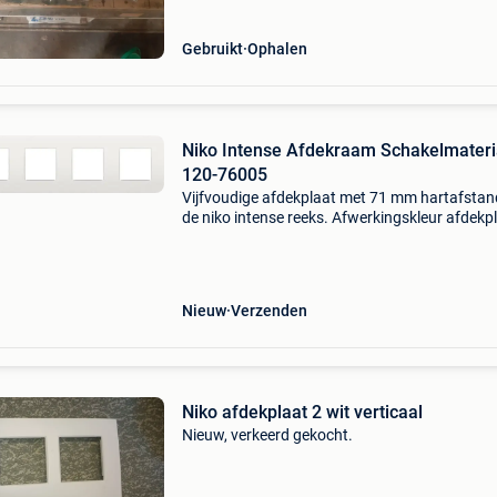
Gebruikt
Ophalen
Niko Intense Afdekraam Schakelmateria
120-76005
Vijfvoudige afdekplaat met 71 mm hartafstand
de niko intense reeks. Afwerkingskleur afdekpl
wit, benaderend ral9010. Afdekplaat: intense s
Tameson is de specialist in magneetventielen,
Nieuw
Verzenden
Niko afdekplaat 2 wit verticaal
Nieuw, verkeerd gekocht.