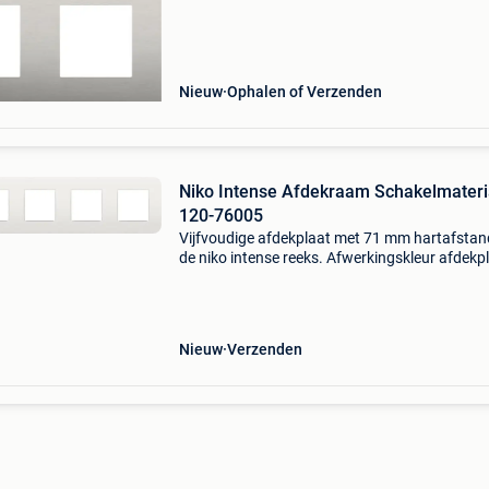
Nieuw
Ophalen of Verzenden
Niko Intense Afdekraam Schakelmateria
120-76005
Vijfvoudige afdekplaat met 71 mm hartafstand
de niko intense reeks. Afwerkingskleur afdekpl
wit, benaderend ral9010. Afdekplaat: intense s
Tameson is de specialist in magneetventielen,
Nieuw
Verzenden