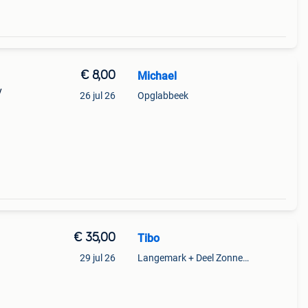
€ 8,00
Michael
y
26 jul 26
Opglabbeek
€ 35,00
Tibo
29 jul 26
Langemark + Deel Zonnebeke