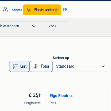
n
Inloggen
FR
Plaats zoekertje
lle afstanden…
Zoek
Sorteer op
Lijst
Foto’s
€ 23,11
Elgo Electrics
Eergisteren
Peer