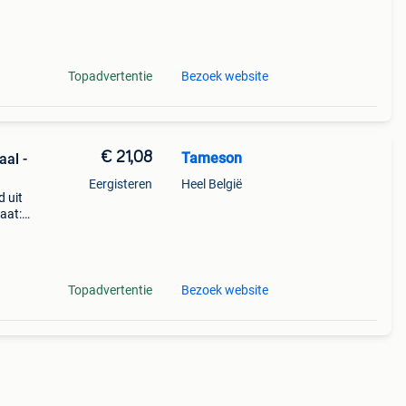
Topadvertentie
Bezoek website
€ 21,08
Tameson
al -
Eergisteren
Heel België
 uit
aat:
erie.
 pn
Topadvertentie
Bezoek website