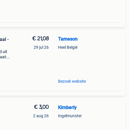
€ 21,08
Tameson
al -
29 jul 26
Heel België
 uit
aat:
erie.
 pn
Bezoek website
€ 3,00
Kimberly
2 aug 26
Ingelmunster