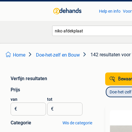
Help en info
Voor
142 resultaten
voor 
Home
Doe-het-zelf en Bouw
Verfijn resultaten
Bewaar
Prijs
Doe-het-zel
van
tot
€
€
Categorie
Wis de categorie