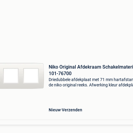
Niko Original Afdekraam Schakelmateri
101-76700
Driedubbele afdekplaat met 71 mm hartafstan
de niko original reeks. Afwerking kleur afdekpl
origineel wit. (Ral9010). Tameson is de speciali
magneetventielen, pneumatiek en overige leidi
Nieuw
Verzenden