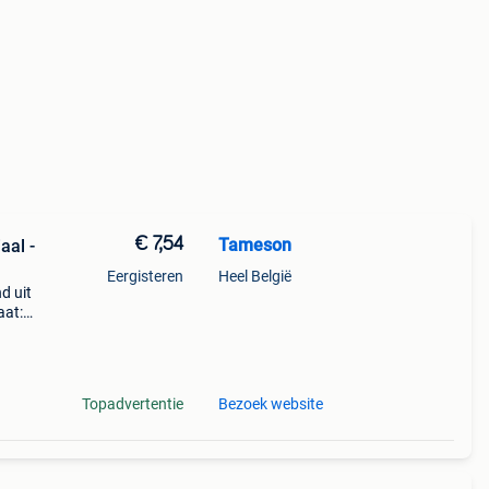
€ 7,54
Tameson
aal -
Eergisteren
Heel België
d uit
aat:
st in
Topadvertentie
Bezoek website