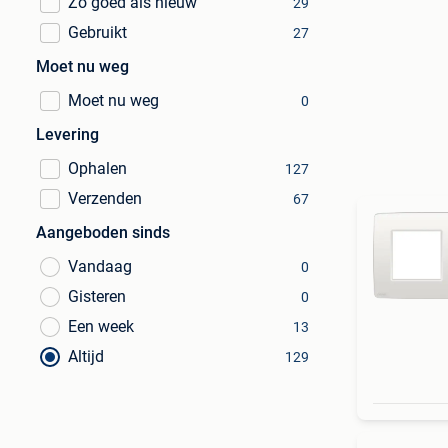
Zo goed als nieuw
29
Gebruikt
27
Moet nu weg
Moet nu weg
0
Levering
Ophalen
127
Verzenden
67
Aangeboden sinds
Vandaag
0
Gisteren
0
Een week
13
Altijd
129