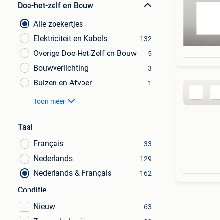
Doe-het-zelf en Bouw
Alle zoekertjes
Elektriciteit en Kabels
132
Overige Doe-Het-Zelf en Bouw
5
Bouwverlichting
3
Buizen en Afvoer
1
Toon meer
Taal
Français
33
Nederlands
129
Nederlands & Français
162
Conditie
Nieuw
63