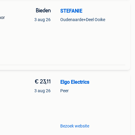
Bieden
STEFANIE
hor
3 aug 26
Oudenaarde+Deel Ooike
€ 23,11
Elgo Electrics
3 aug 26
Peer
Bezoek website