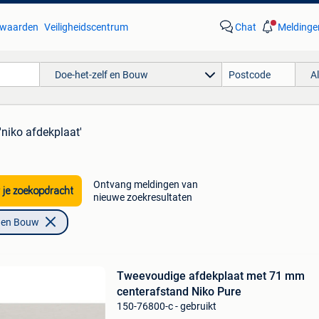
waarden
Veiligheidscentrum
Chat
Meldinge
Doe-het-zelf en Bouw
A
'niko afdekplaat'
Ontvang meldingen van
 je zoekopdracht
nieuwe zoekresultaten
f en Bouw
Tweevoudige afdekplaat met 71 mm
centerafstand Niko Pure
150-76800-c - gebruikt