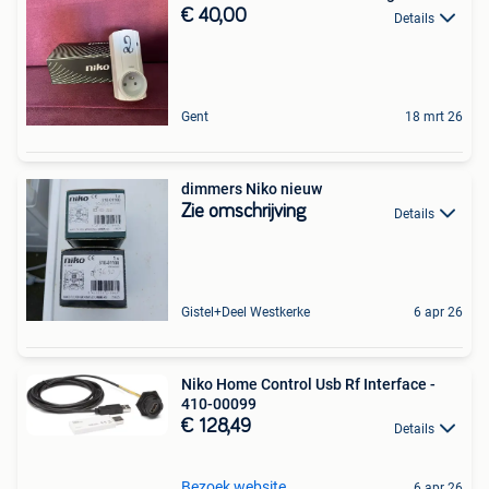
€ 40,00
Details
Gent
18 mrt 26
dimmers Niko nieuw
Zie omschrijving
Details
Gistel+Deel Westkerke
6 apr 26
Niko Home Control Usb Rf Interface -
410-00099
€ 128,49
Details
Bezoek website
6 apr 26