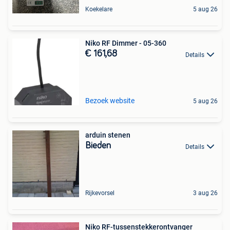
Koekelare
5 aug 26
Niko RF Dimmer - 05-360
€ 161,68
Details
Bezoek website
5 aug 26
arduin stenen
Bieden
Details
Rijkevorsel
3 aug 26
Niko RF-tussenstekkerontvanger