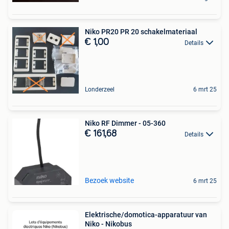
Niko PR20 PR 20 schakelmateriaal
€ 1,00
Details
Londerzeel
6 mrt 25
Niko RF Dimmer - 05-360
€ 161,68
Details
Bezoek website
6 mrt 25
Elektrische/domotica-apparatuur van
Niko - Nikobus