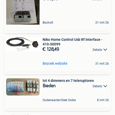
Bocholt
31 mrt 26
Niko Home Control Usb Rf Interface -
410-00099
€ 128,49
Details
Bezoek website
31 mrt 26
lot 4 dimmers en 7 teleruptoren
Bieden
Details
Oudenaarde+Deel Ooike
8 mrt 26