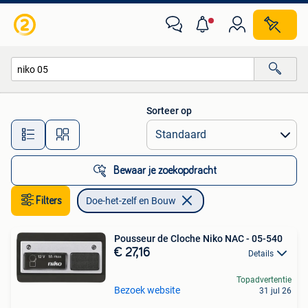
Doe-het-zelf en Bouw
Sorteer op
Alle afstanden…
Bewaar je zoekopdracht
Filters
Doe-het-zelf en Bouw
Pousseur de Cloche Niko NAC - 05-540
€ 27,16
Details
Topadvertentie
Bezoek website
31 jul 26