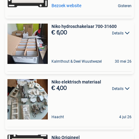
Bezoek website
Gisteren
Niko hydroschakelaar 700-31600
€ 6,00
Details
Kalmthout & Deel Wuustwezel
30 mei 26
Niko elektrisch materiaal
€ 4,00
Details
Haacht
4 jul 26
Niko Origineel