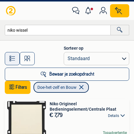
Doe-het-zelf en Bouw
Sorteer op
Alle afstanden…
Bewaar je zoekopdracht
Filters
Doe-het-zelf en Bouw
Niko Origineel
Bedieningselement/Centrale Plaat
€ 7,79
Details
Topadvertentie