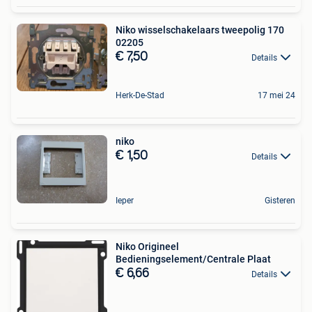
Niko wisselschakelaars tweepolig 170
02205
€ 7,50
Details
Herk-De-Stad
17 mei 24
niko
€ 1,50
Details
Ieper
Gisteren
Niko Origineel
Bedieningselement/Centrale Plaat
€ 6,66
Details