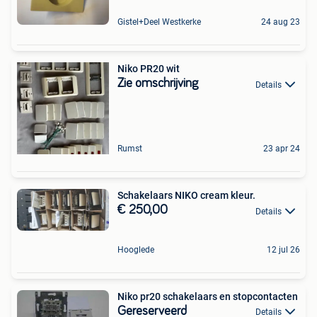
Gistel+Deel Westkerke
24 aug 23
Niko PR20 wit
Zie omschrijving
Details
Rumst
23 apr 24
Schakelaars NIKO cream kleur.
€ 250,00
Details
Hooglede
12 jul 26
Niko pr20 schakelaars en stopcontacten
Gereserveerd
Details