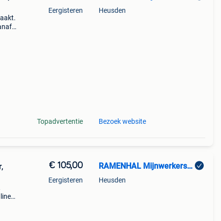
Eergisteren
Heusden
aakt.
anaf
ing
Topadvertentie
Bezoek website
€ 105,00
RAMENHAL Mijnwerkerslaan 33 bus 3 3550 Heusden-Zolder
,
Eergisteren
Heusden
,
line
g) ga
a