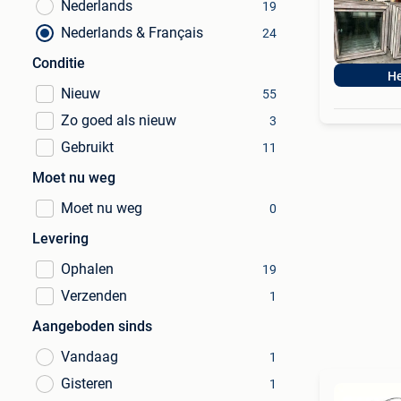
Nederlands
19
Nederlands & Français
24
Conditie
He
Nieuw
55
Zo goed als nieuw
3
Gebruikt
11
Moet nu weg
Moet nu weg
0
Levering
Ophalen
19
Verzenden
1
Aangeboden sinds
Vandaag
1
Gisteren
1