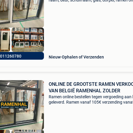
raam, deur, schuifraam, glas, dorpel, ramen on
bestellen aan huis geleverd. (Tegen vergoedin
naar onze website en vul het winkelmandje. G
naar
011260780
Nieuw
Ophalen of Verzenden
ONLINE DE GROOTSTE RAMEN VERKO
VAN BELGIË RAMENHAL ZOLDER
Ramen online bestellen tegen vergoeding aan 
geleverd. Ramen vanaf 105€ verzending vana
excl btw ga naar onze website en vul het
winkelmandje. Of bezoek ons vrijblijvend en
overtuig