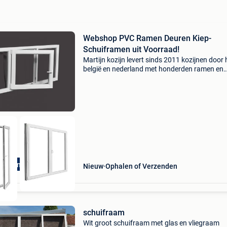
Webshop PVC Ramen Deuren Kiep-
Schuiframen uit Voorraad!
Martijn kozijn levert sinds 2011 kozijnen door 
belgië en nederland met honderden ramen en
deuren direct uit voorraad onderscheiden wij 
van andere leveranciers. Uw kozijnmaat niet ui
voorraad
Snel in huis!
Nieuw
Ophalen of Verzenden
schuifraam
Wit groot schuifraam met glas en vliegraam