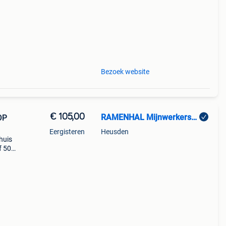
Bezoek website
€ 105,00
RAMENHAL Mijnwerkerslaan 33 bus 3 3550 Heusden-Zolder
OP
Eergisteren
Heusden
huis
f 50€