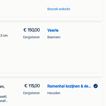
Bezoek website
€ 150,00
Veerle
,5 cm
Eergisteren
Beernem
€ 115,00
Ramenhal kozijnen & deuren
en,
Eergisteren
Heusden
aakt.
anaf
ing