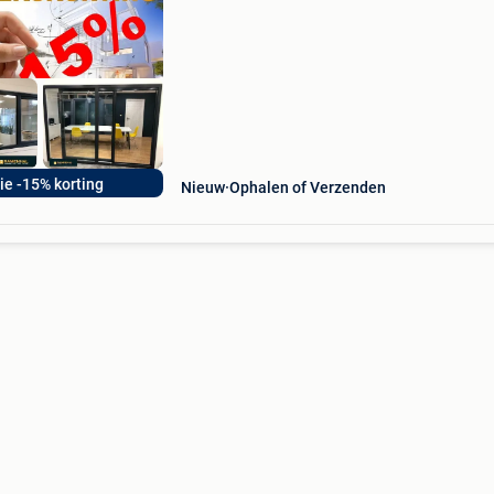
vanaf 90€, wij ramenhal maken ramen o
ie -15% korting
Nieuw
Ophalen of Verzenden