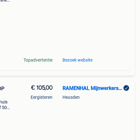
line
g) ga
a
Topadvertentie
Bezoek website
€ 105,00
RAMENHAL Mijnwerkerslaan 33 bus 3 3550 Heusden-Zolder
OP
Eergisteren
Heusden
huis
f 50€