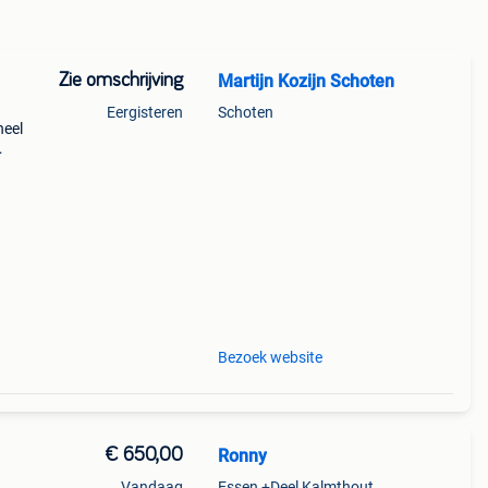
Zie omschrijving
Martijn Kozijn Schoten
Eergisteren
Schoten
heel
ons
t
Bezoek website
€ 650,00
Ronny
Vandaag
Essen +Deel Kalmthout