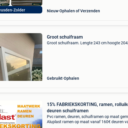
usden-Zolder
Nieuw
Ophalen of Verzenden
Groot schuifraam
Groot schuifraam. Lengte 243 cm hoogte 204
Gebruikt
Ophalen
15% FABRIEKSKORTING, ramen, rolluik
deuren schuiframen
Pvc ramen, deuren, schuiframen op maat gem
Aluplast ramen op maat vanaf 160€ deuren v
480€ , schuiframen vanaf 805€ excl btw lever