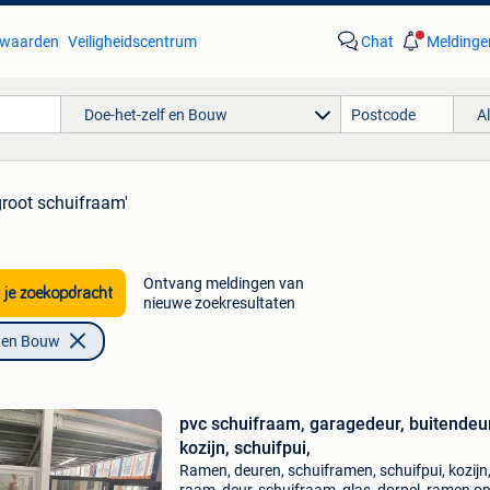
waarden
Veiligheidscentrum
Chat
Meldinge
Doe-het-zelf en Bouw
A
groot schuifraam'
Ontvang meldingen van
 je zoekopdracht
nieuwe zoekresultaten
f en Bouw
pvc schuifraam, garagedeur, buitendeur
kozijn, schuifpui,
Ramen, deuren, schuiframen, schuifpui, kozijn