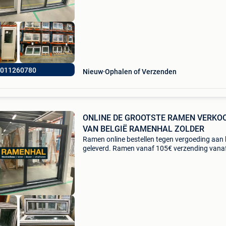
naar
011260780
Nieuw
Ophalen of Verzenden
ONLINE DE GROOTSTE RAMEN VERKO
VAN BELGIË RAMENHAL ZOLDER
Ramen online bestellen tegen vergoeding aan 
geleverd. Ramen vanaf 105€ verzending vana
excl btw ga naar onze website en vul het
winkelmandje. Of bezoek ons vrijblijvend en
overtuig