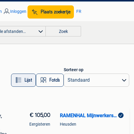
n
Inloggen
FR
Plaats zoekertje
lle afstanden…
Zoek
Sorteer op
Lijst
Foto’s
€ 105,00
RAMENHAL Mijnwerkerslaan 33 bus 3 3550 Heusden-Zolder
,
Eergisteren
Heusden
,