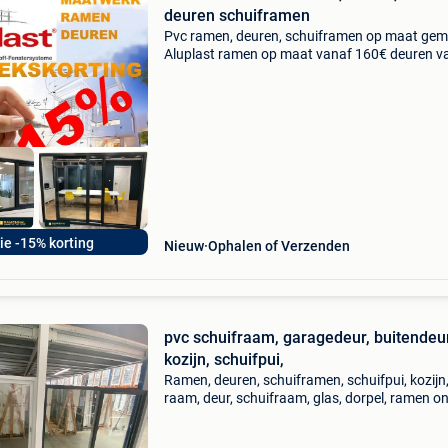
deuren schuiframen
Pvc ramen, deuren, schuiframen op maat gem
Aluplast ramen op maat vanaf 160€ deuren v
480€ , schuiframen vanaf 805€ excl btw lever
vanaf 90€, wij ramenhal maken ramen o
ie -15% korting
Nieuw
Ophalen of Verzenden
pvc schuifraam, garagedeur, buitendeur
kozijn, schuifpui,
Ramen, deuren, schuiframen, schuifpui, kozijn
raam, deur, schuifraam, glas, dorpel, ramen on
bestellen aan huis geleverd. (Tegen vergoedin
naar onze website en vul het winkelmandje. G