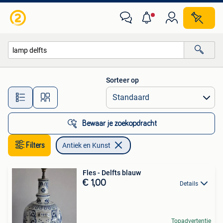
Antiek en Kunst
Sorteer op
Alle afstanden…
Bewaar je zoekopdracht
Filters
Antiek en Kunst
Fles - Delfts blauw
€ 1,00
Details
Topadvertentie