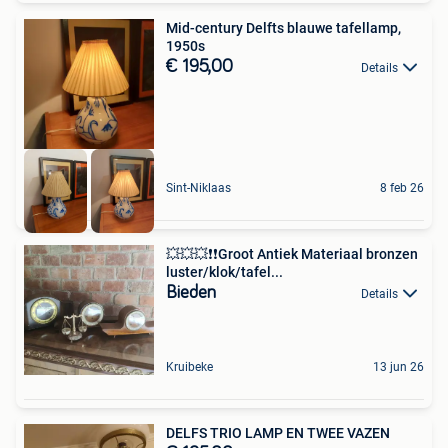
Mid-century Delfts blauwe tafellamp,
1950s
€ 195,00
Details
Sint-Niklaas
8 feb 26
💥💥💥❗❗Groot Antiek Materiaal bronzen
luster/klok/tafel...
Bieden
Details
Kruibeke
13 jun 26
DELFS TRIO LAMP EN TWEE VAZEN