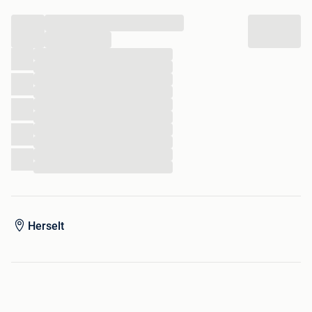
alle andere maten zijn rechte platen met een schuine
...
bovenkant en verschillende hoogtes, ze vormden samen de
achterwand van een booghangaar
...
...
...
20 euro per plaat, kleinere stukken zijn goedkoper
...
...
...
...
...
...
...
...
Herselt