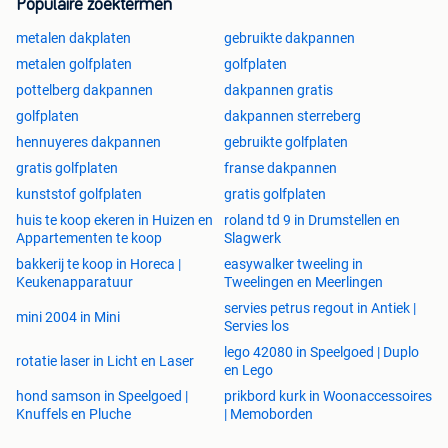
Populaire zoektermen
metalen dakplaten
gebruikte dakpannen
metalen golfplaten
golfplaten
pottelberg dakpannen
dakpannen gratis
golfplaten
dakpannen sterreberg
hennuyeres dakpannen
gebruikte golfplaten
gratis golfplaten
franse dakpannen
kunststof golfplaten
gratis golfplaten
huis te koop ekeren in Huizen en
roland td 9 in Drumstellen en
Appartementen te koop
Slagwerk
bakkerij te koop in Horeca |
easywalker tweeling in
Keukenapparatuur
Tweelingen en Meerlingen
servies petrus regout in Antiek |
mini 2004 in Mini
Servies los
lego 42080 in Speelgoed | Duplo
rotatie laser in Licht en Laser
en Lego
hond samson in Speelgoed |
prikbord kurk in Woonaccessoires
Knuffels en Pluche
| Memoborden