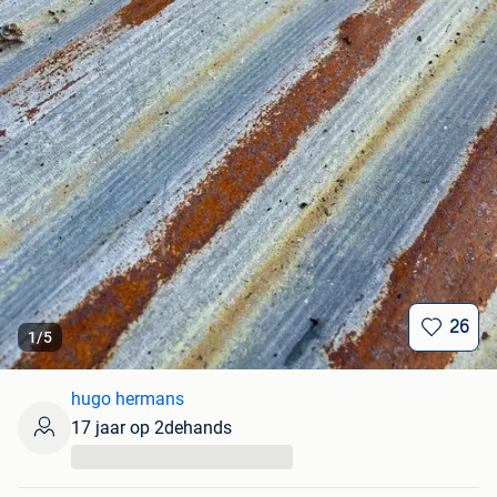
26
1
/
5
hugo hermans
17 jaar op 2dehands
...