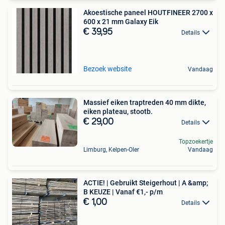
Akoestische paneel HOUTFINEER 2700 x
600 x 21 mm Galaxy Eik
€ 39,95
Details
Bezoek website
Vandaag
Massief eiken traptreden 40 mm dikte,
eiken plateau, stootb.
€ 29,00
Details
Topzoekertje
Limburg, Kelpen-Oler
Vandaag
ACTIE! | Gebruikt Steigerhout | A &amp;
B KEUZE | Vanaf €1,- p/m
€ 1,00
Details