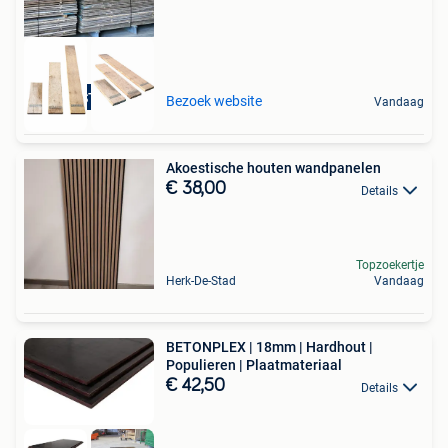
GROOTSTE VAN NL BE
Bezoek website
Vandaag
Akoestische houten wandpanelen
€ 38,00
Details
Topzoekertje
Herk-De-Stad
Vandaag
BETONPLEX | 18mm | Hardhout |
Populieren | Plaatmateriaal
€ 42,50
Details