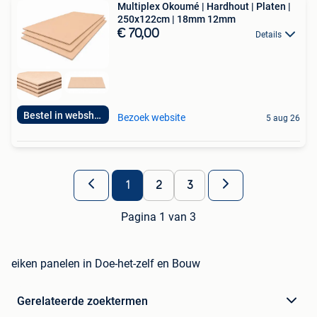
Multiplex Okoumé | Hardhout | Platen |
250x122cm | 18mm 12mm
€ 70,00
Details
Bestel in webshop!
Bezoek website
5 aug 26
1
2
3
Pagina 1 van 3
eiken panelen in Doe-het-zelf en Bouw
Gerelateerde zoektermen