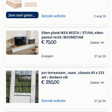
Zeer snel geleverd
Bezoek website
2 aug 26
Eiken plank IKEA BESTA / STUVA, eiken
paneel recht /BOOMSTAM
€ 70,00
Details
Evergem
31 jul 26
pvc terrasraam , raam , chassis 85 x 233
wit / donkere eik
€ 350,00
Details
Bezoek website
31 jul 26