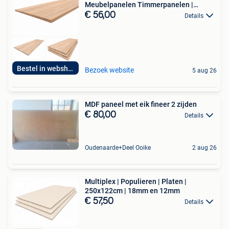
Meubelpanelen Timmerpanelen |
Paneel
€ 56,00
Details
Bestel in webshop!
Bezoek website
5 aug 26
MDF paneel met eik fineer 2 zijden
€ 80,00
Details
Oudenaarde+Deel Ooike
2 aug 26
Multiplex | Populieren | Platen |
250x122cm | 18mm en 12mm
€ 57,50
Details