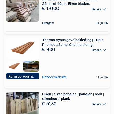
22mm of 40mm Eiken bladen.
€ 170,00
Details
Evergem
31 jul 26
Thermo Ayous gevelbekleding | Triple
Rhombus &amp; Channelsiding
€ 9,00
Details
Ruim op voorraad!
Bezoek website
31 jul 26
Eiken | eiken panelen | panelen | hout |
eikenhout | plank
€ 51,30
Details