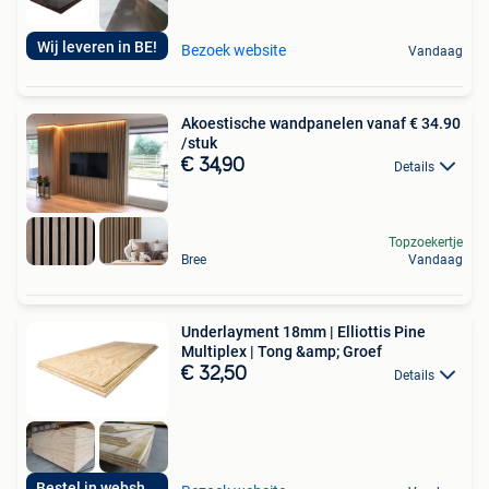
Wij leveren in BE!
Bezoek website
Vandaag
Akoestische wandpanelen vanaf € 34.90
/stuk
€ 34,90
Details
Topzoekertje
Bree
Vandaag
Underlayment 18mm | Elliottis Pine
Multiplex | Tong &amp; Groef
€ 32,50
Details
Bestel in webshop!