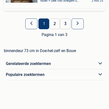
Ruien + Deel Van Avelgem En Waarmaarde
2 nov 25
1
2
3
Pagina 1 van 3
binnendeur 73 cm in Doe-het-zelf en Bouw
Gerelateerde zoektermen
Populaire zoektermen