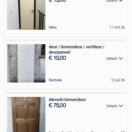
€ 15,00
Details
Mere
11 mrt 26
deur / binnendeur / verfdeur /
deurpaneel
€ 10,00
Details
Bierbeek
12 jul 26
Meranti binnendeur
€ 75,00
Details