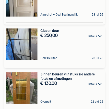
Aarschot + Deel Begijnendijk
28 jul 26
Glazen deur
€ 250,00
Details
Herk-De-Stad
20 jul 26
Binnen Deuren vijf stuks zie andere
foto’s en afmetingen
€ 130,00
Details
Overpelt
22 okt 25