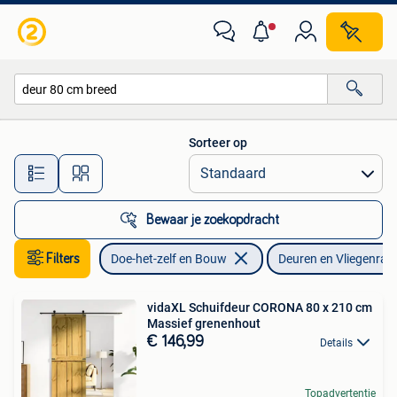
Deuren en Vliegenramen
Sorteer op
Alle afstanden…
Bewaar je zoekopdracht
Filters
Doe-het-zelf en Bouw
Deuren en Vliegenra
vidaXL Schuifdeur CORONA 80 x 210 cm
Massief grenenhout
€ 146,99
Details
Topadvertentie