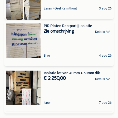
Essen +Deel Kalmthout
3 aug 26
PIR Platen Restpartij isolatie
Zie omschrijving
Details
Brye
4 aug 26
Isolatie lot van 40mm + 50mm dik
€ 2.250,00
Details
Ieper
7 aug 26