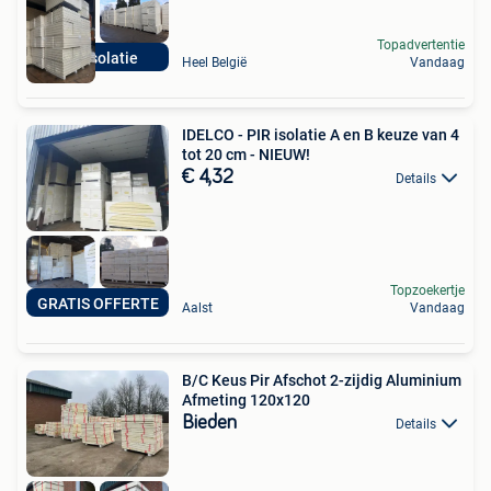
Topadvertentie
PIR isolatie
Heel België
Vandaag
IDELCO - PIR isolatie A en B keuze van 4
tot 20 cm - NIEUW!
€ 4,32
Details
Topzoekertje
GRATIS OFFERTE
Aalst
Vandaag
B/C Keus Pir Afschot 2-zijdig Aluminium
Afmeting 120x120
Bieden
Details