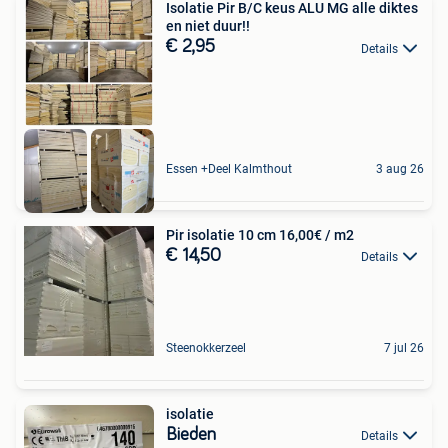
Isolatie Pir B/C keus ALU MG alle diktes
en niet duur!!
€ 2,95
Details
Essen +Deel Kalmthout
3 aug 26
Pir isolatie 10 cm 16,00€ / m2
€ 14,50
Details
Steenokkerzeel
7 jul 26
isolatie
Bieden
Details