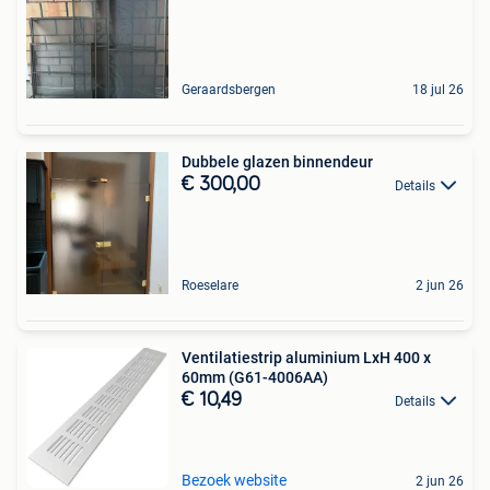
Geraardsbergen
18 jul 26
Dubbele glazen binnendeur
€ 300,00
Details
Roeselare
2 jun 26
Ventilatiestrip aluminium LxH 400 x
60mm (G61-4006AA)
€ 10,49
Details
Bezoek website
2 jun 26