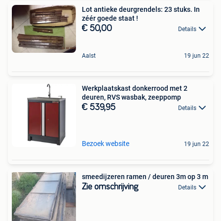
Lot antieke deurgrendels: 23 stuks. In
zéér goede staat !
€ 50,00
Details
Aalst
19 jun 22
Werkplaatskast donkerrood met 2
deuren, RVS wasbak, zeeppomp
€ 539,95
Details
Bezoek website
19 jun 22
smeedijzeren ramen / deuren 3m op 3 m
Zie omschrijving
Details