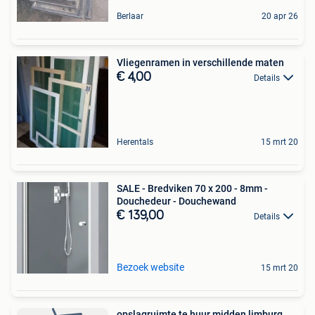
Berlaar
20 apr 26
Vliegenramen in verschillende maten
€ 4,00
Details
Herentals
15 mrt 20
SALE - Bredviken 70 x 200 - 8mm -
Douchedeur - Douchewand
€ 139,00
Details
Bezoek website
15 mrt 20
opslagruimte te huur midden limburg