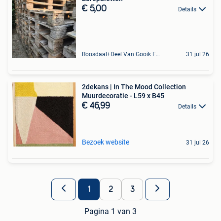
€ 5,00
Details
Roosdaal+Deel Van Gooik En Sint-Kwintens-Lennik
31 jul 26
2dekans | In The Mood Collection
Muurdecoratie - L59 x B45
€ 46,99
Details
Bezoek website
31 jul 26
1
2
3
Pagina 1 van 3