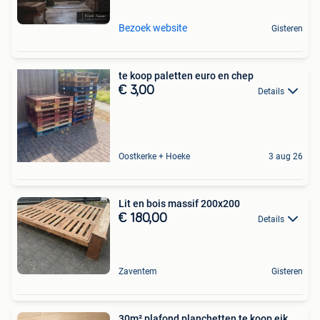
Bezoek website
Gisteren
te koop paletten euro en chep
€ 3,00
Details
Oostkerke + Hoeke
3 aug 26
Lit en bois massif 200x200
€ 180,00
Details
Zaventem
Gisteren
30m² plafond planchetten te koop eik