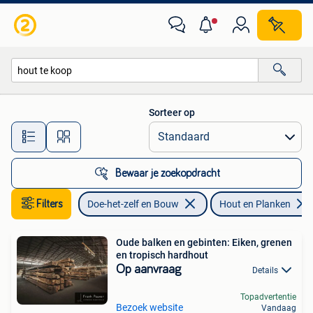
Hout en Planken
Sorteer op
Alle afstanden…
Bewaar je zoekopdracht
Filters
Doe-het-zelf en Bouw
Hout en Planken
Oude balken en gebinten: Eiken, grenen
en tropisch hardhout
Op aanvraag
Details
Topadvertentie
Bezoek website
Vandaag