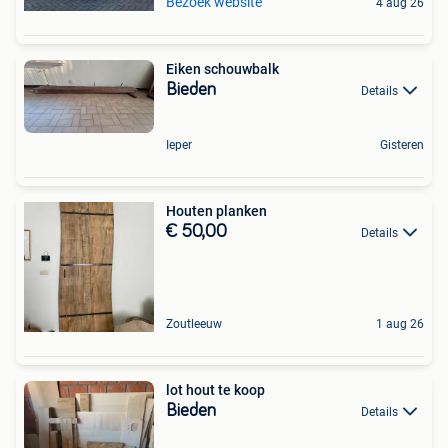
Bezoek website
4 aug 26
Eiken schouwbalk
Bieden
Details
Ieper
Gisteren
Houten planken
€ 50,00
Details
Zoutleeuw
1 aug 26
lot hout te koop
Bieden
Details