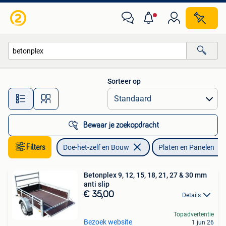
Platen en Panelen
Sorteer op
Alle afstanden…
Bewaar je zoekopdracht
Filters
Doe-het-zelf en Bouw
Platen en Panelen
Betonplex 9, 12, 15, 18, 21, 27 & 30 mm
anti slip
€ 35,00
Details
Topadvertentie
Bezoek website
1 jun 26