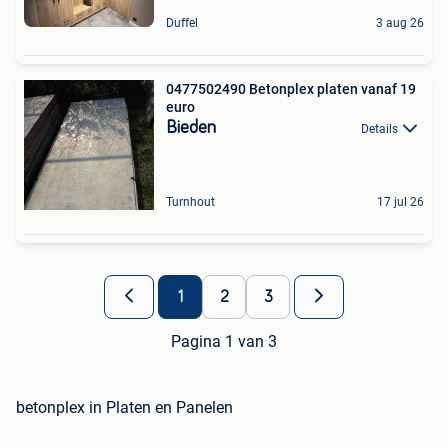
Duffel
3 aug 26
0477502490 Betonplex platen vanaf 19
euro
Bieden
Details
Turnhout
17 jul 26
1
2
3
Pagina 1 van 3
betonplex in Platen en Panelen