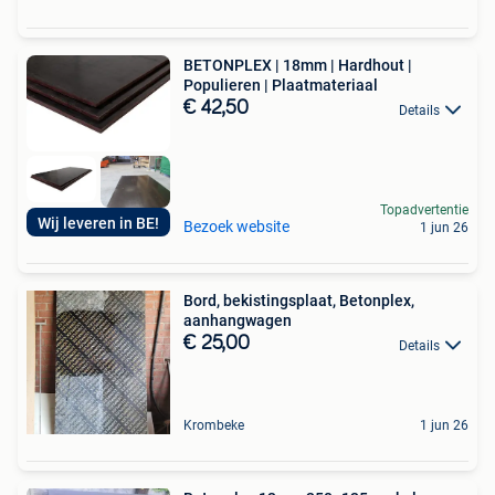
BETONPLEX | 18mm | Hardhout |
Populieren | Plaatmateriaal
€ 42,50
Details
Topadvertentie
Wij leveren in BE!
Bezoek website
1 jun 26
Bord, bekistingsplaat, Betonplex,
aanhangwagen
€ 25,00
Details
Krombeke
1 jun 26