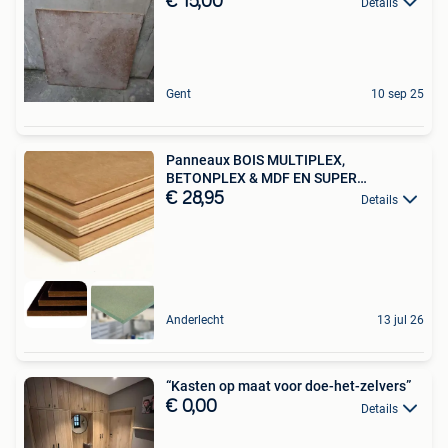
€ 15,00
Details
Gent
10 sep 25
Panneaux BOIS MULTIPLEX,
BETONPLEX & MDF EN SUPER
PROMOS!!!
€ 28,95
Details
Anderlecht
13 jul 26
“Kasten op maat voor doe-het-zelvers”
€ 0,00
Details