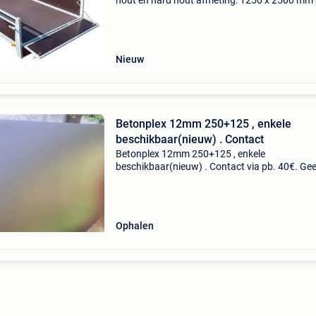
hout en hard hout afmeting: 1250 x 2500 mm
1525 x 3050 mm levering is mogelijk vanaf 5 p
en kost €12,- in de btw per plaat. Bij grote
Nieuw
Betonplex 12mm 250+125 , enkele
beschikbaar(nieuw) . Contact
Betonplex 12mm 250+125 , enkele
beschikbaar(nieuw) . Contact via pb. 40€. Ge
funbieders aub !!!
Ophalen