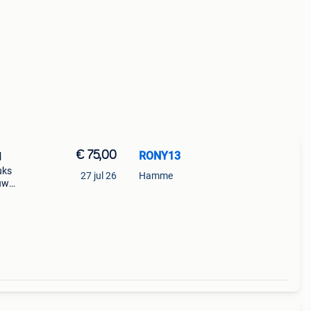
€ 75,00
RONY13
N
uks
27 jul 26
Hamme
uw
iet
r