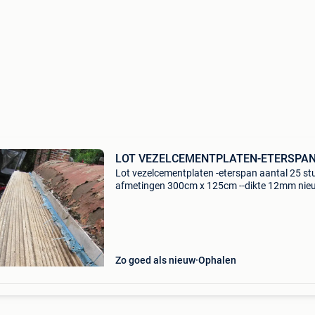
LOT VEZELCEMENTPLATEN-ETERSPA
Lot vezelcementplaten -eterspan aantal 25 st
afmetingen 300cm x 125cm --dikte 12mm nie
aangekocht - was 35€ per stuk maar wegens n
doorgaan van project staan ze al een paar jaa
buiten -
Zo goed als nieuw
Ophalen