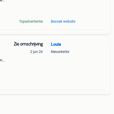
 &
laten
Topadvertentie
Bezoek website
Zie omschrijving
Louie
2 jun 26
Nieuwkerke
en