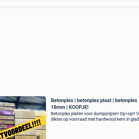
Betonplex | betonplex plaat | betonplex
18mm | KOOPJE!
Betonplex platen voor dumpprijzen! Op=op!! V
diktes op voorraad met hardwood kern in glad
antislip. - Gebruik: aanhanger bodem en wand
bekleding, podiums, vloeren, wanden, bekisting
- De to