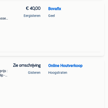
€ 40,00
Bovafix
Eergisteren
Geel
asse
Zie omschrijving
Online Houtverkoop
rijs :
Gisteren
Hoogstraten
ip -
m