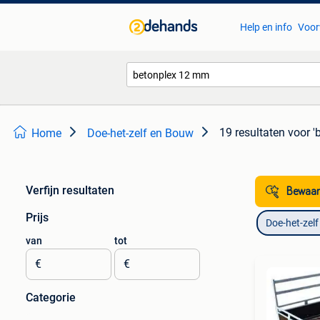
Help en info
Voor
19 resultaten
voor '
Home
Doe-het-zelf en Bouw
Verfijn resultaten
Bewaar
Prijs
Doe-het-zel
van
tot
€
€
Categorie