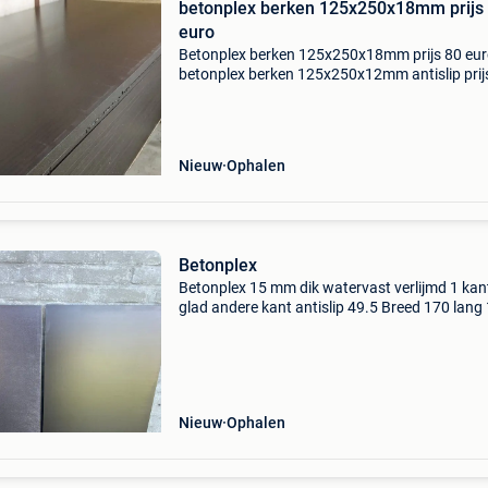
betonplex berken 125x250x18mm prijs
euro
Betonplex berken 125x250x18mm prijs 80 eu
betonplex berken 125x250x12mm antislip prij
euro betonplex betonplex 125x250x18mm anti
prijs 90 euro betonplex 300x150x15mm antisl
140 euro betonp
Nieuw
Ophalen
Betonplex
Betonplex 15 mm dik watervast verlijmd 1 kan
glad andere kant antislip 49.5 Breed 170 lang
euro per stuk 9 stuks 49.5 Breed 190 lang 12 
per stuk 10 stuks platen liggen in eersel neder
Nieuw
Ophalen