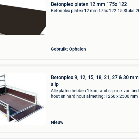
Betonplex platen 12 mm 175x 122
Betonplex platen 12 mm 175x 122.15 Stuks.2
Gebruikt
Ophalen
Betonplex 9, 12, 15, 18, 21, 27 & 30 mm
slip
Alle platen hebben 1 kant anit slip mix van ber
hout en hard hout afmeting: 1250 x 2500 mm
1525 x 3050 mm levering is mogelijk vanaf 5 p
en kost €12,- in de btw per plaat. Bij grote
Nieuw