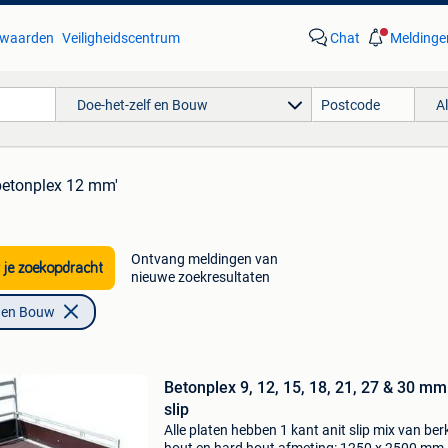
waarden
Veiligheidscentrum
Chat
Meldinge
Doe-het-zelf en Bouw
A
betonplex 12 mm'
Ontvang meldingen van
 je zoekopdracht
nieuwe zoekresultaten
f en Bouw
Betonplex 9, 12, 15, 18, 21, 27 & 30 mm
slip
Alle platen hebben 1 kant anit slip mix van ber