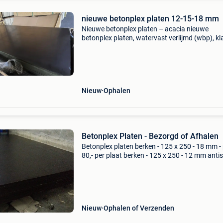
nieuwe betonplex platen 12-15-18 mm
Nieuwe betonplex platen – acacia nieuwe
betonplex platen, watervast verlijmd (wbp), kl
2. Geschikt voor binnengebruik en beschutte
buitentoepassingen. Afmeting: 125 × 250 cm
prijzen inclusief btw:
Nieuw
Ophalen
Betonplex Platen - Bezorgd of Afhalen
Betonplex platen berken - 125 x 250 - 18 mm - p
80,- per plaat berken - 125 x 250 - 12 mm antisl
prijs : 60,- per plaat berken - 125 x 250 - 18 m
antislip - prijs : 90,- per plaat berken -
Nieuw
Ophalen of Verzenden