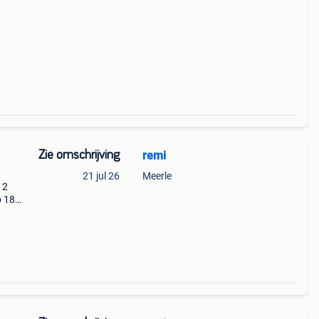
Zie omschrijving
remi
21 jul 26
Meerle
12
p 18
 18
x244x