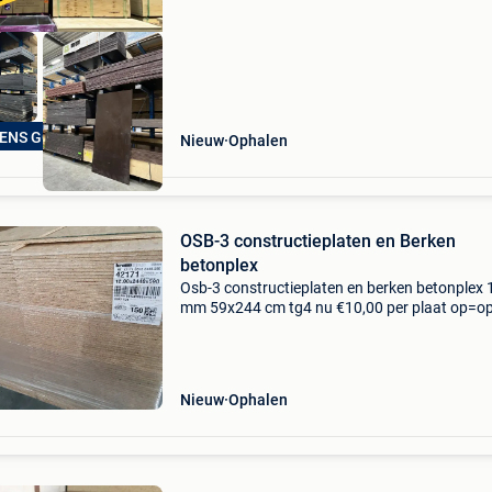
ENS GOEDKOPER
Nieuw
Ophalen
OSB-3 constructieplaten en Berken
betonplex
Osb-3 constructieplaten en berken betonplex 
mm 59x244 cm tg4 nu €10,00 per plaat op=o
mm 59×244 cm tg4 nu €13,00 per plaat op-op
mm 122x244 cm tg2 nu €26,00 per plaat 122
Nieuw
Ophalen