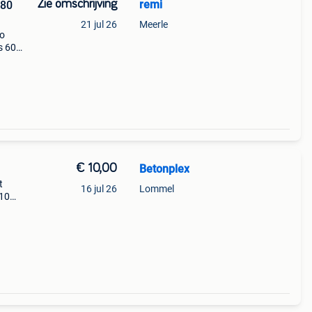
Zie omschrijving
remi
 80
21 jul 26
Meerle
ro
s 60
slip
ip
€ 10,00
Betonplex
t
16 jul 26
Lommel
 10
euro
land