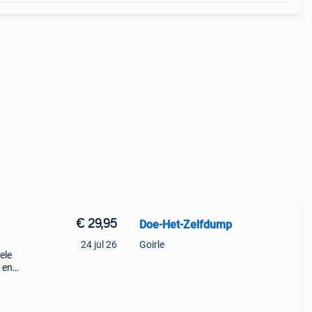
€ 29,95
Doe-Het-Zelfdump
24 jul 26
Goirle
ele
 en
 etc.