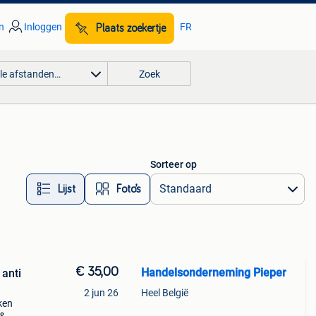
n
Inloggen
FR
Plaats zoekertje
lle afstanden…
Zoek
Sorteer op
Lijst
Foto’s
€ 35,00
Handelsonderneming Pieper
 anti
2 jun 26
Heel België
ken