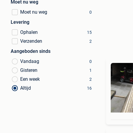
Moet nu weg
Moet nu weg
0
Levering
Ophalen
15
Verzenden
2
Aangeboden sinds
Vandaag
0
Gisteren
1
Een week
2
Altijd
16