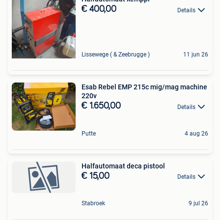
€ 400,00
Details
Lissewege ( & Zeebrugge )
11 jun 26
Esab Rebel EMP 215c mig/mag machine
220v
€ 1.650,00
Details
Putte
4 aug 26
Halfautomaat deca pistool
€ 15,00
Details
Stabroek
9 jul 26