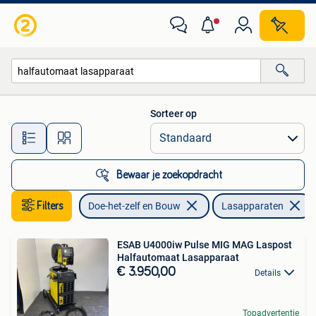
Gereedschap | Lasapparaten
Sorteer op
Alle afstanden…
Bewaar je zoekopdracht
Filters
Doe-het-zelf en Bouw
Lasapparaten
ESAB U4000iw Pulse MIG MAG Laspost
Halfautomaat Lasapparaat
€ 3.950,00
Details
Topadvertentie