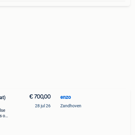
€ 700,00
enzo
at)
28 jul 26
Zandhoven
lse
s op
naan.
nd