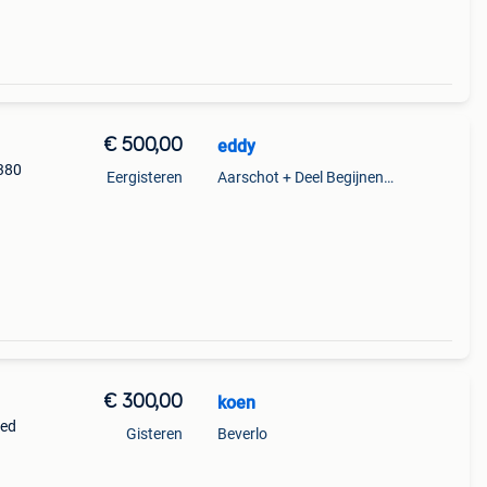
€ 500,00
eddy
 380
Eergisteren
Aarschot + Deel Begijnendijk
€ 300,00
koen
oed
Gisteren
Beverlo