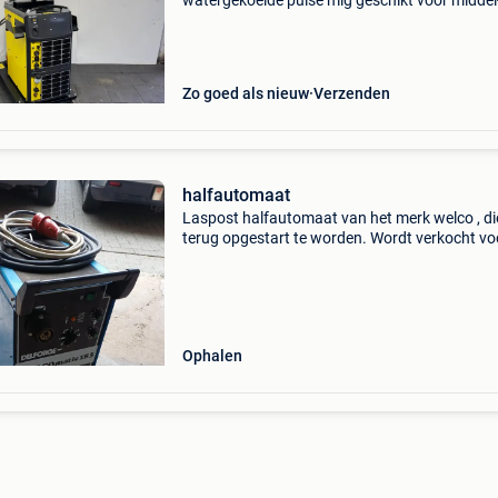
watergekoelde pulse mig geschikt voor middel-
zware staal, inox, en alu laswerken. Gereviseer
onderhoudsbeurt, getest, en direct inzetbaar. 
Maanden
Zo goed als nieuw
Verzenden
halfautomaat
Laspost halfautomaat van het merk welco , di
terug opgestart te worden. Wordt verkocht vo
een meeneemprijs van 250 euro.
Ophalen