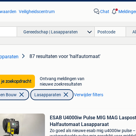
waarden
Veiligheidscentrum
Chat
Meldinge
Gereedschap | Lasapparaten
A
87 resultaten
voor 'halfautomaat'
pparaten
Ontvang meldingen van
 je zoekopdracht
nieuwe zoekresultaten
f en Bouw
Lasapparaten
Verwijder filters
ESAB U4000iw Pulse MIG MAG Laspos
Halfautomaat Lasapparaat
Zo goed als nieuwe esab mig u4000iw pulse –