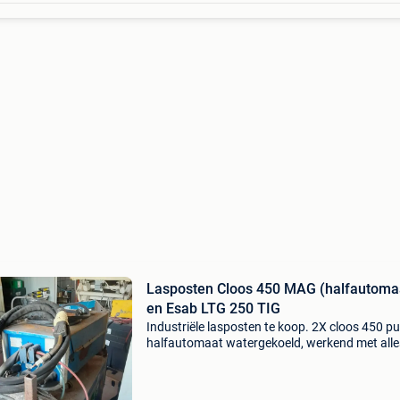
Lasposten Cloos 450 MAG (halfautoma
en Esab LTG 250 TIG
Industriële lasposten te koop. 2X cloos 450 pu
halfautomaat watergekoeld, werkend met alle
en aan. Enkel wat roest op de beplating bove
1X esab ltg 250 watergekoelde tig post werke
met a