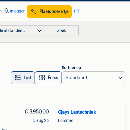
n
Inloggen
FR
Plaats zoekertje
lle afstanden…
Zoek
Sorteer op
Lijst
Foto’s
€ 3.950,00
Cjays Lastechniek
t
5 aug 26
Lommel