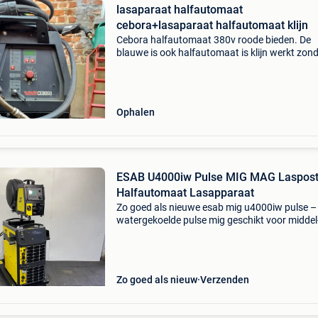
lasaparaat halfautomaat
cebora+lasaparaat halfautomaat klijn
Cebora halfautomaat 380v roode bieden. De
blauwe is ook halfautomaat is klijn werkt zon
gas de prijs voor de blauwe €150
Ophalen
ESAB U4000iw Pulse MIG MAG Laspos
Halfautomaat Lasapparaat
Zo goed als nieuwe esab mig u4000iw pulse –
watergekoelde pulse mig geschikt voor middel-
zware staal, inox, en alu laswerken. Gereviseer
onderhoudsbeurt, getest, en direct inzetbaar. 
Maanden
Zo goed als nieuw
Verzenden