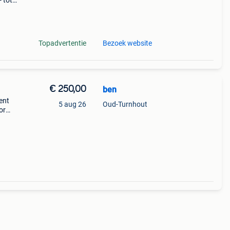
 tot
d,
3
Topadvertentie
Bezoek website
€ 250,00
ben
ent
5 aug 26
Oud-Turnhout
or