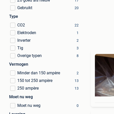
Zo goed als nieuw
17
Gebruikt
20
Type
CO2
22
Elektroden
1
Inverter
2
Tig
3
Overige typen
8
Vermogen
Minder dan 150 ampère
2
150 tot 250 ampère
13
250 ampère
13
Moet nu weg
Moet nu weg
0