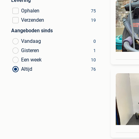
Levering
Ophalen
75
Verzenden
19
Aangeboden sinds
Vandaag
0
Gisteren
1
Een week
10
Altijd
76