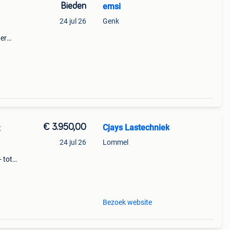
Bieden
emsi
24 jul 26
Genk
der
€ 3.950,00
Cjays Lastechniek
t
24 jul 26
Lommel
 tot
d,
3
Bezoek website