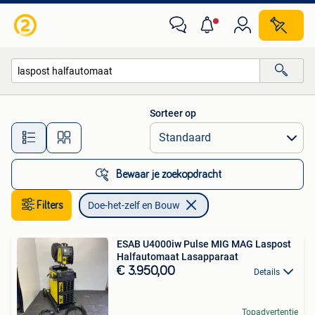
Doe-het-zelf en Bouw
Sorteer op
Alle afstanden…
Bewaar je zoekopdracht
Filters
Doe-het-zelf en Bouw
ESAB U4000iw Pulse MIG MAG Laspost
Halfautomaat Lasapparaat
€ 3.950,00
Details
Topadvertentie