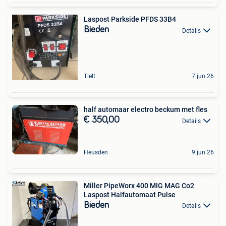
Laspost Parkside PFDS 33B4
Bieden
Details
Tielt
7 jun 26
half automaar electro beckum met fles
€ 350,00
Details
Heusden
9 jun 26
Miller PipeWorx 400 MIG MAG Co2
Laspost Halfautomaat Pulse
Bieden
Details