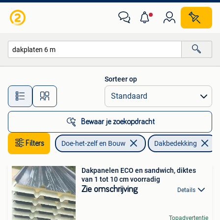
Dakpannen en Dakbedekking
Sorteer op
Alle afstanden…
Bewaar je zoekopdracht
Filters
Doe-het-zelf en Bouw
Dakbedekking
Dakpanelen ECO en sandwich, diktes
van 1 tot 10 cm voorradig
Zie omschrijving
Details
Topadvertentie