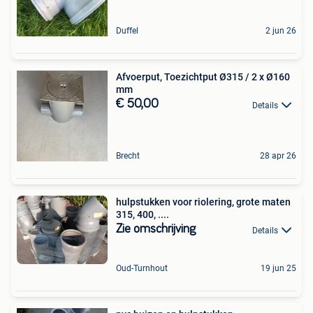
Duffel
2 jun 26
Afvoerput, Toezichtput Ø315 / 2 x Ø160
mm
€ 50,00
Details
Brecht
28 apr 26
hulpstukken voor riolering, grote maten
315, 400, ....
Zie omschrijving
Details
Oud-Turnhout
19 jun 25