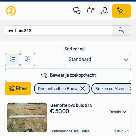
Buizen en Afvoer
Sorteer op
Alle afstanden…
Bewaar je zoekopdracht
Filters
Doe-het-zelf en Bouw
Buizen en Afvoer
Gemofte pvc buis 315
€ 50,00
Details
Oudenaarde+Deel Ooike
3 aug 26