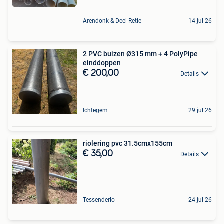
Arendonk & Deel Retie
14 jul 26
2 PVC buizen Ø315 mm + 4 PolyPipe
einddoppen
€ 200,00
Details
Ichtegem
29 jul 26
riolering pvc 31.5cmx155cm
€ 35,00
Details
Tessenderlo
24 jul 26