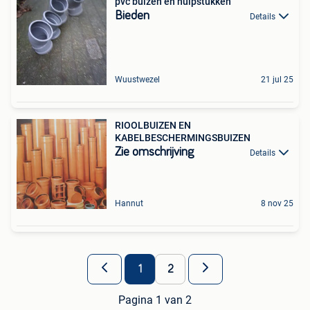
pvc buizen en hulpstukken
Bieden
Details
Wuustwezel
21 jul 25
RIOOLBUIZEN EN
KABELBESCHERMINGSBUIZEN
Zie omschrijving
Details
Hannut
8 nov 25
1
2
Pagina 1 van 2