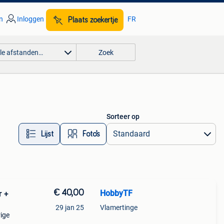
n
Inloggen
FR
Plaats zoekertje
lle afstanden…
Zoek
Sorteer op
Lijst
Foto’s
€ 40,00
HobbyTF
r +
29 jan 25
Vlamertinge
ige