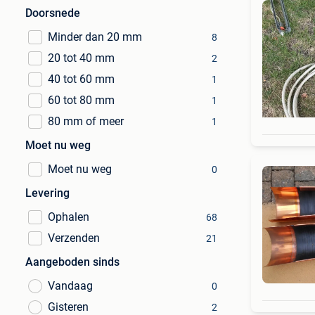
Doorsnede
Minder dan 20 mm
8
20 tot 40 mm
2
40 tot 60 mm
1
60 tot 80 mm
1
80 mm of meer
1
Moet nu weg
Moet nu weg
0
Levering
Ophalen
68
Verzenden
21
Aangeboden sinds
Vandaag
0
Gisteren
2