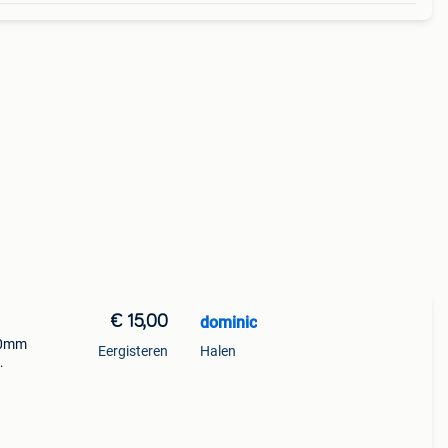
€ 15,00
dominic
 40mm
Eergisteren
Halen
mm
n / 4