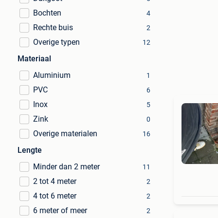
Bochten
4
Rechte buis
2
Overige typen
12
Materiaal
Aluminium
1
PVC
6
Inox
5
Zink
0
Overige materialen
16
Lengte
Minder dan 2 meter
11
2 tot 4 meter
2
4 tot 6 meter
2
6 meter of meer
2