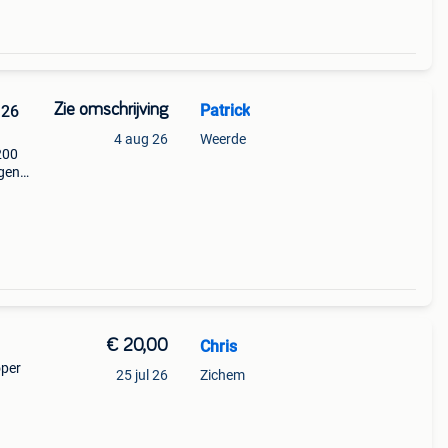
Zie omschrijving
Patrick
 26
4 aug 26
Weerde
200
ngen
auw =
€ 20,00
Chris
oper
25 jul 26
Zichem