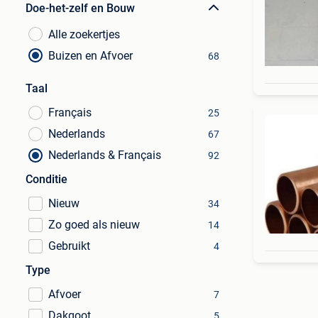
Doe-het-zelf en Bouw
Alle zoekertjes
Buizen en Afvoer
68
Taal
Français
25
Nederlands
67
Nederlands & Français
92
Conditie
Nieuw
34
Zo goed als nieuw
14
Gebruikt
4
Type
Afvoer
7
Dakgoot
5