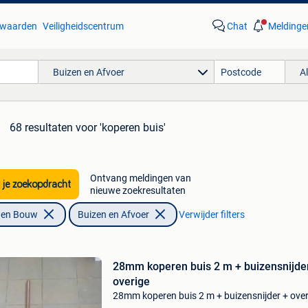
waarden
Veiligheidscentrum
Chat
Meldinge
Buizen en Afvoer
A
68 resultaten
voor 'koperen buis'
Ontvang meldingen van
 je zoekopdracht
nieuwe zoekresultaten
f en Bouw
Buizen en Afvoer
Verwijder filters
28mm koperen buis 2 m + buizensnijde
overige
28mm koperen buis 2 m + buizensnijder + over