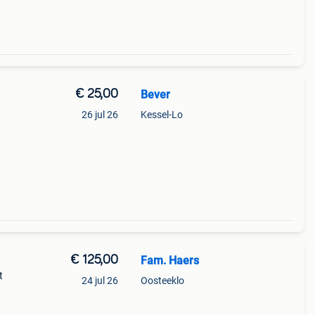
€ 25,00
Bever
26 jul 26
Kessel-Lo
€ 125,00
Fam. Haers
t
24 jul 26
Oosteeklo