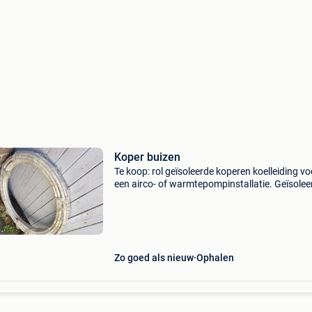
Koper buizen
Te koop: rol geïsoleerde koperen koelleiding vo
een airco- of warmtepompinstallatie. Geïsolee
koperen leidingen ideaal voor airco of warmt
nooit gemonteerd altijd droog bewaard zie fot
Zo goed als nieuw
Ophalen