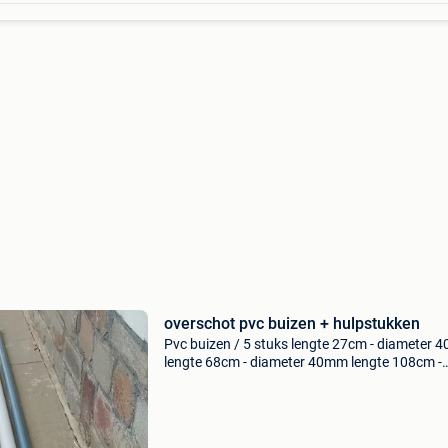
overschot pvc buizen + hulpstukken
Pvc buizen / 5 stuks lengte 27cm - diameter
lengte 68cm - diameter 40mm lengte 108cm -
diameter 30mm lengte 130cm - diameter 50
lengte 200cm - diameter 40mm pvc hulpstukke
stuks - bocht 45