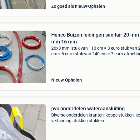
Zo goed als nieuw
Ophalen
Henco Buizen leidingen sanitair 20 mm
mm 16 mm
26x3 mm: stuk van 110 cm = 3 euro stuk van 
cm = 6 euro stuk van 240 cm = 7 euro afmeti
zijn de minimum maten. Ze zijn dus zeker iets
langer. Rood. 20X2 mm: 1 stuk van 800 cm bl
15 euro 16
Nieuw
Ophalen
pvc onderdelen wateraansluiting
Diverse onderdelen kranten, koppelstukken, k
verbinding stukken stukken