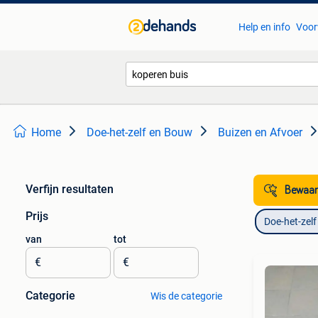
Help en info
Voor
Home
Doe-het-zelf en Bouw
Buizen en Afvoer
Verfijn resultaten
Bewaar
Prijs
Doe-het-zel
van
tot
€
€
Categorie
Wis de categorie