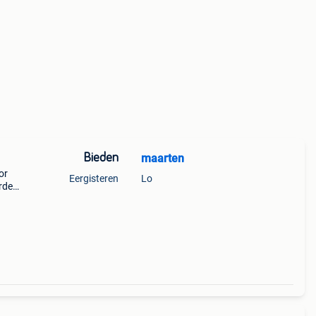
Bieden
maarten
or
Eergisteren
Lo
rde
epomp
o’s vo