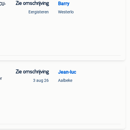
Zie omschrijving
Barry
CU-
Eergisteren
Westerlo
Zie omschrijving
Jean-luc
er
3 aug 26
Aalbeke