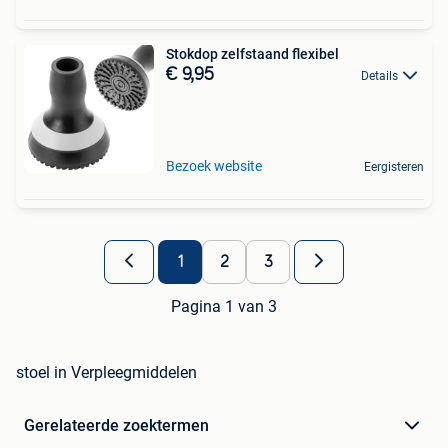
Stokdop zelfstaand flexibel
€ 9,95
Details
Bezoek website
Eergisteren
1
2
3
Pagina 1 van 3
stoel in Verpleegmiddelen
Gerelateerde zoektermen