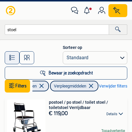
Verpleegmiddelen
Sorteer op
Alle afstanden…
Bewaar je zoekopdracht
Filters
Diversen
Verpleegmiddelen
Verwijder filters
postoel / po stoel / toilet stoel /
toiletstoel Verrijdbaar
€ 119,00
Details
Topadvertentie