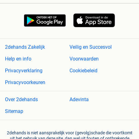
2dehands Zakelijk
Veilig en Succesvol
Help en info
Voorwaarden
Privacyverklaring
Cookiebeleid
Privacyvoorkeuren
Over 2dehands
Adevinta
Sitemap
2dehands is niet aansprakelijk voor (gevolg)schade die voortkomt
uit het gebruik van deze site, dan wel uit fouten of ontbrekende