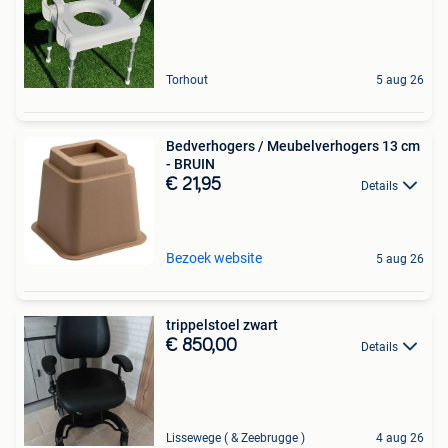
Torhout
5 aug 26
Bedverhogers / Meubelverhogers 13 cm
- BRUIN
€ 21,95
Details
Bezoek website
5 aug 26
trippelstoel zwart
€ 850,00
Details
Lissewege ( & Zeebrugge )
4 aug 26