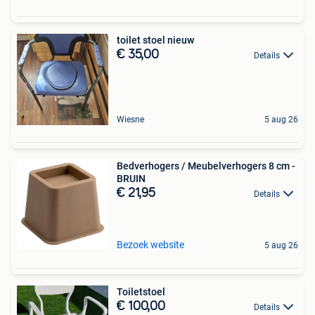
toilet stoel nieuw
€ 35,00
Details
Wiesne
5 aug 26
Bedverhogers / Meubelverhogers 8 cm -
BRUIN
€ 21,95
Details
Bezoek website
5 aug 26
Toiletstoel
€ 100,00
Details