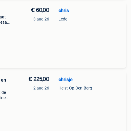
€ 60,00
chris
gaat
3 aug 26
Lede
deaal
€ 225,00
chrisje
 en
2 aug 26
Heist-Op-Den-Berg
t de
eine