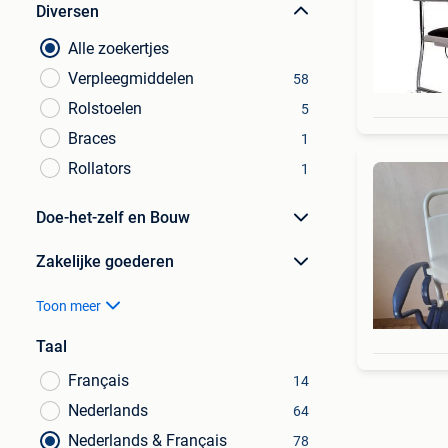
Diversen
Alle zoekertjes
Verpleegmiddelen
58
Rolstoelen
5
Braces
1
Rollators
1
Doe-het-zelf en Bouw
Zakelijke goederen
Toon meer
Taal
Français
14
Nederlands
64
Nederlands & Français
78