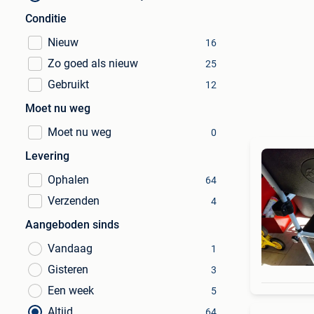
Conditie
Nieuw
16
Zo goed als nieuw
25
Gebruikt
12
Moet nu weg
Moet nu weg
0
Levering
Ophalen
64
Verzenden
4
Aangeboden sinds
Vandaag
1
Gisteren
3
Een week
5
Altijd
64