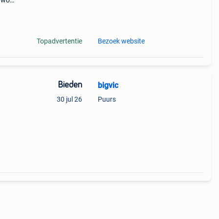
l word
r h
Topadvertentie
Bezoek website
Bieden
bigvic
30 jul 26
Puurs