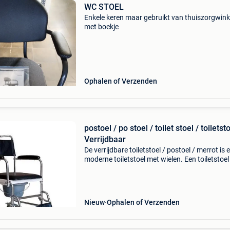
WC STOEL
Enkele keren maar gebruikt van thuiszorgwink
met boekje
Ophalen of Verzenden
postoel / po stoel / toilet stoel / toiletst
Verrijdbaar
De verrijdbare toiletstoel / postoel / merrot is 
moderne toiletstoel met wielen. Een toiletstoe
ook wel wc-stoel genoemd. Zo heeft u met een
toiletstoel de mogelijkheid om gemakkelijk naa
Nieuw
Ophalen of Verzenden