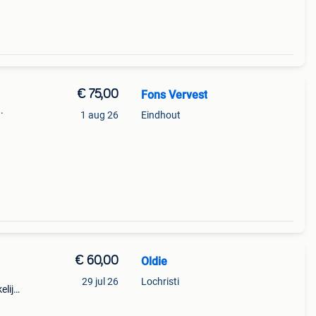
€ 75,00
Fons Vervest
.
1 aug 26
Eindhout
€ 60,00
Oldie
29 jul 26
Lochristi
elijk
ken.