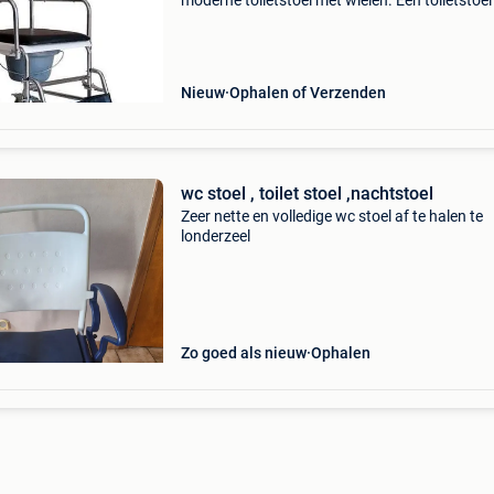
moderne toiletstoel met wielen. Een toiletstoe
ook wel wc-stoel genoemd. Zo heeft u met een
toiletstoel de mogelijkheid om gemakkelijk naa
Nieuw
Ophalen of Verzenden
wc stoel , toilet stoel ,nachtstoel
Zeer nette en volledige wc stoel af te halen te
londerzeel
Zo goed als nieuw
Ophalen