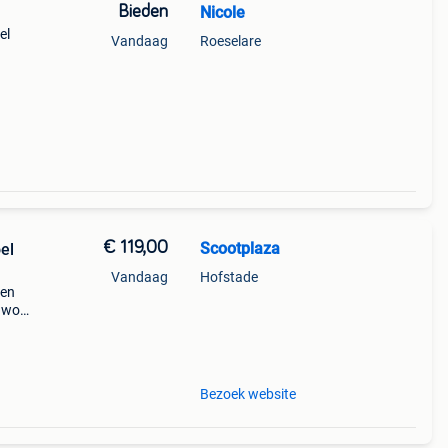
Bieden
Nicole
el
Vandaag
Roeselare
€ 119,00
Scootplaza
oel
Vandaag
Hofstade
een
l word
r h
Bezoek website