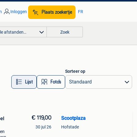
n
Inloggen
FR
Plaats zoekertje
lle afstanden…
Zoek
Sorteer op
Lijst
Foto’s
€ 119,00
Scootplaza
oel
30 jul 26
Hofstade
een