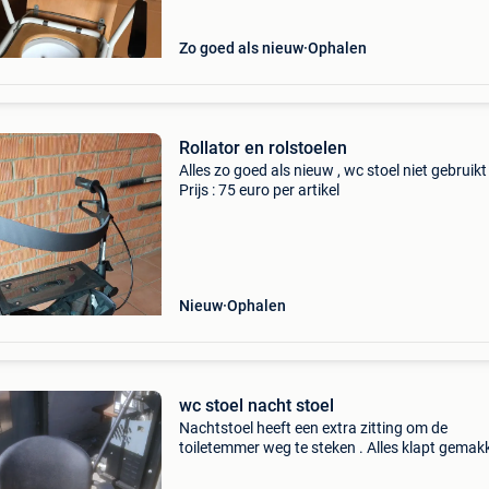
Zo goed als nieuw
Ophalen
Rollator en rolstoelen
Alles zo goed als nieuw , wc stoel niet gebruikt 
Prijs : 75 euro per artikel
Nieuw
Ophalen
wc stoel nacht stoel
Nachtstoel heeft een extra zitting om de
toiletemmer weg te steken . Alles klapt gemakk
open en dicht om het ledigen te vergemakkelij
De stoel is bijna nieuw.