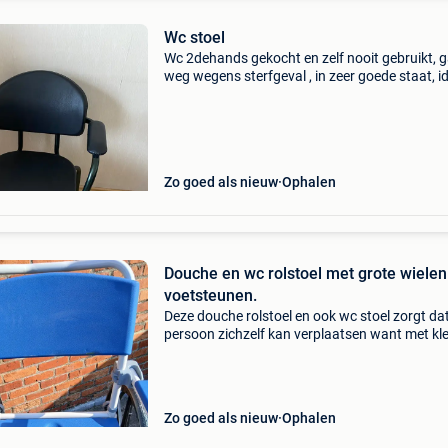
Wc stoel
Wc 2dehands gekocht en zelf nooit gebruikt, 
weg wegens sterfgeval , in zeer goede staat, i
voor minder mobiele personen
Zo goed als nieuw
Ophalen
Douche en wc rolstoel met grote wielen
voetsteunen.
Deze douche rolstoel en ook wc stoel zorgt da
persoon zichzelf kan verplaatsen want met kl
wielen lukt dat niet.
Zo goed als nieuw
Ophalen