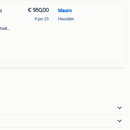
€ 950,00
Mauro
l
9 jun 25
Heusden
.
toel
et
nomen