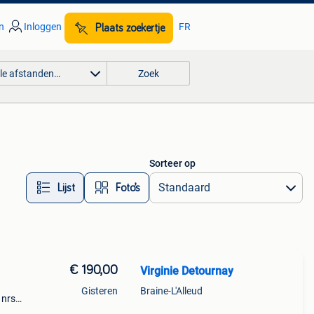
n
Inloggen
FR
Plaats zoekertje
lle afstanden…
Zoek
Sorteer op
Lijst
Foto’s
€ 190,00
Virginie Detournay
Gisteren
Braine-L'Alleud
 nrs
rt,