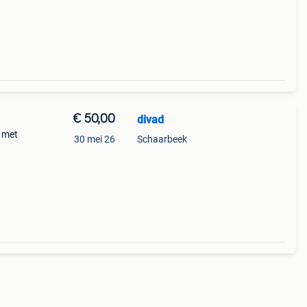
€ 50,00
divad
e met
30 mei 26
Schaarbeek