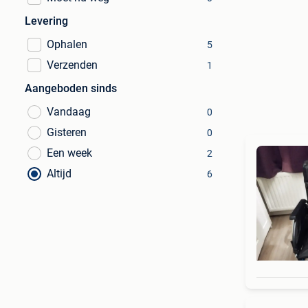
Levering
Ophalen
5
Verzenden
1
Aangeboden sinds
Vandaag
0
Gisteren
0
Een week
2
Altijd
6