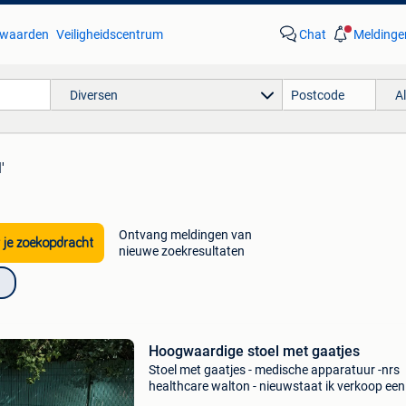
waarden
Veiligheidscentrum
Chat
Meldinge
Diversen
A
'
Ontvang meldingen van
 je zoekopdracht
nieuwe zoekresultaten
Hoogwaardige stoel met gaatjes
Stoel met gaatjes - medische apparatuur -nrs
healthcare walton - nieuwstaat ik verkoop een
healthcare walton doorboorde stoel, die comfo