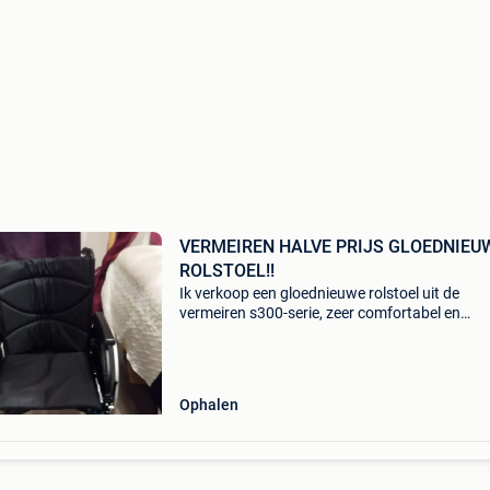
VERMEIREN HALVE PRIJS GLOEDNIEU
ROLSTOEL!!
Ik verkoop een gloednieuwe rolstoel uit de
vermeiren s300-serie, zeer comfortabel en
praktisch in gebruik! Zwarte kleur in zwart viny
gemakkelijk schoon te maken, roestvrijstalen 
in turkooisbla
Ophalen