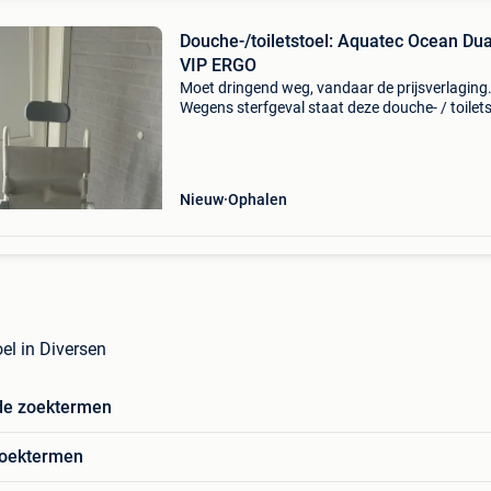
Douche-/toiletstoel: Aquatec Ocean Dua
VIP ERGO
Moet dringend weg, vandaar de prijsverlaging
Wegens sterfgeval staat deze douche- / toilets
van aquatec te koop. Opgelet dit betreft niet h
basismodel! Deze stoel is nooit in gebruik ge
en
Nieuw
Ophalen
el in Diversen
de zoektermen
zoektermen