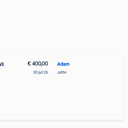
€ 400,00
Adam
WE
30 jul 26
Jette
l
frame