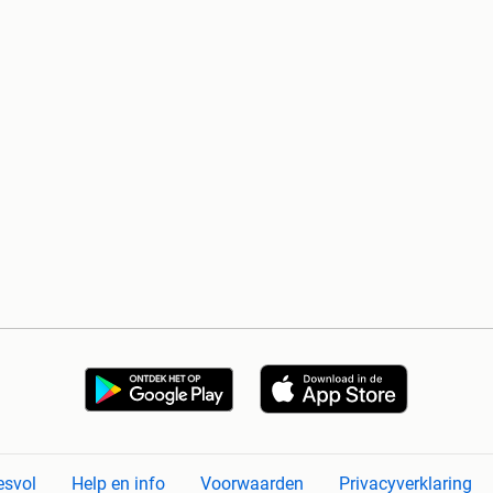
esvol
Help en info
Voorwaarden
Privacyverklaring