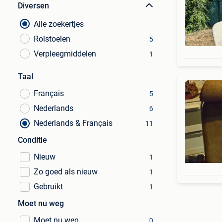
Diversen
Alle zoekertjes
Rolstoelen
5
Verpleegmiddelen
1
Taal
Français
5
Nederlands
6
Nederlands & Français
11
Conditie
Nieuw
1
Zo goed als nieuw
1
Gebruikt
1
Moet nu weg
Moet nu weg
0