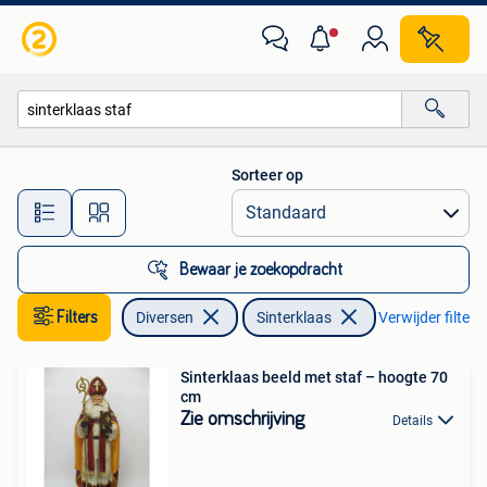
Sinterklaas
Sorteer op
Alle afstanden…
Bewaar je zoekopdracht
Filters
Diversen
Sinterklaas
Verwijder filters
Sinterklaas beeld met staf – hoogte 70
cm
Zie omschrijving
Details