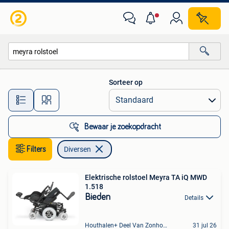
Diversen
Sorteer op
Alle afstanden…
Bewaar je zoekopdracht
Filters
Diversen
Elektrische rolstoel Meyra TA iQ MWD
1.518
Bieden
Details
Houthalen+ Deel Van Zonhoven En Zolder
31 jul 26