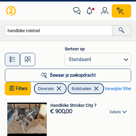
Rolstoelen
Sorteer op
Alle afstanden…
Bewaar je zoekopdracht
Filters
Diversen
Rolstoelen
Verwijder filters
Handbike Stricker City 7
€ 900,00
Details