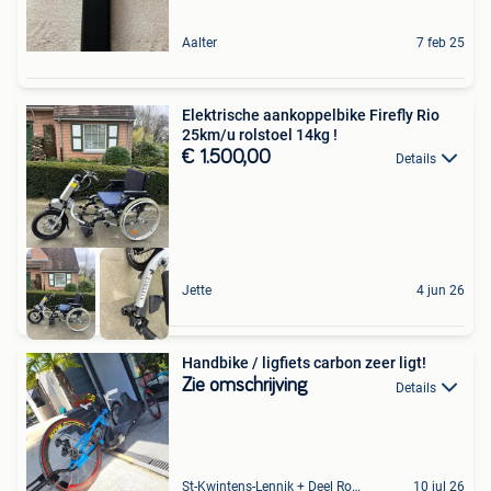
Aalter
7 feb 25
Elektrische aankoppelbike Firefly Rio
25km/u rolstoel 14kg !
€ 1.500,00
Details
Jette
4 jun 26
Handbike / ligfiets carbon zeer ligt!
Zie omschrijving
Details
St-Kwintens-Lennik + Deel Roosdaal
10 jul 26