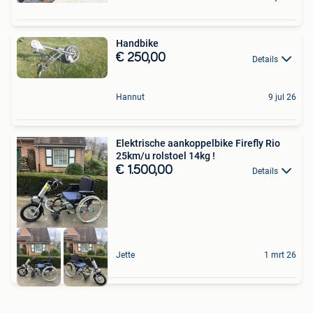
Handbike
€ 250,00
Details
Hannut
9 jul 26
Elektrische aankoppelbike Firefly Rio
25km/u rolstoel 14kg !
€ 1.500,00
Details
Jette
1 mrt 26