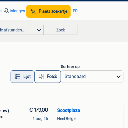
n
Inloggen
FR
Plaats zoekertje
lle afstanden…
Zoek
Sorteer op
Lijst
Foto’s
€ 179,00
Scootplaza
ieuw)
en
1 aug 26
Heel België
nen,