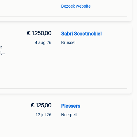
Bezoek website
€ 1.250,00
Sabri Scootmobiel
4 aug 26
Brussel
er
l,
r
€ 125,00
Plessers
12 jul 26
Neerpelt