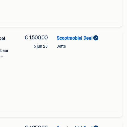
€ 1.500,00
Scootmobiel Deal
oel
5 jun 26
Jette
oibaar
,
re