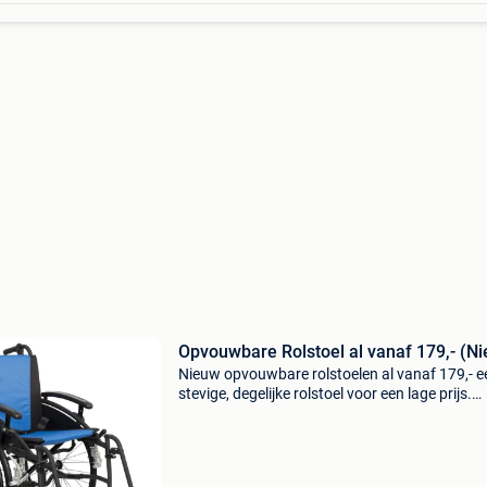
Opvouwbare Rolstoel al vanaf 179,- (N
Nieuw opvouwbare rolstoelen al vanaf 179,- e
stevige, degelijke rolstoel voor een lage prijs.
Standaard voorzien van afneembare voetsteu
een kuitband, wegklapbare armsteunen en ny
stoffen bek