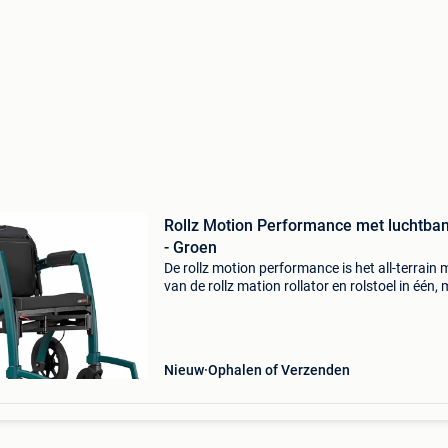
Rollz Motion Performance met luchtba
- Groen
De rollz motion performance is het all-terrain 
van de rollz mation rollator en rolstoel in één, 
luchtbanden voor extra schokdemping. De
zachtere armleuningen en de wigvormige zitti
verhoge
Nieuw
Ophalen of Verzenden