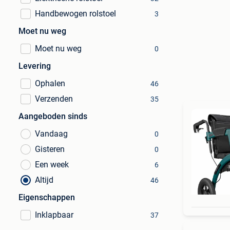
Handbewogen rolstoel
3
Moet nu weg
Moet nu weg
0
Levering
Ophalen
46
Verzenden
35
Aangeboden sinds
Vandaag
0
Gisteren
0
Een week
6
Altijd
46
Eigenschappen
Inklapbaar
37