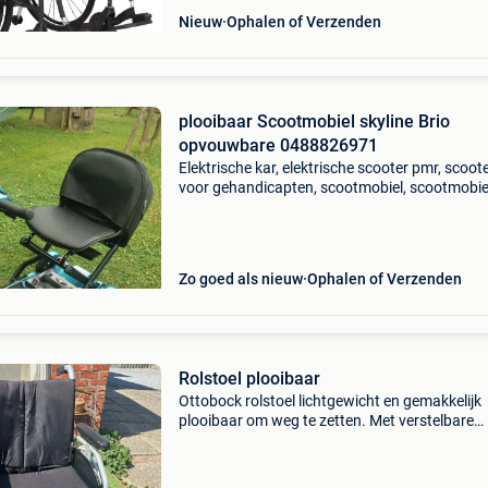
Nieuw
Ophalen of Verzenden
plooibaar Scootmobiel skyline Brio
opvouwbare 0488826971
Elektrische kar, elektrische scooter pmr, scoot
voor gehandicapten, scootmobiel, scootmobie
scootmobiel, scootmobiel, scooter voor
gehandicapten, scooter uitgeschakeld, scoote
uitgeschakeld, scoo
Zo goed als nieuw
Ophalen of Verzenden
Rolstoel plooibaar
Ottobock rolstoel lichtgewicht en gemakkelijk
plooibaar om weg te zetten. Met verstelbare
armleuningen. Zwart