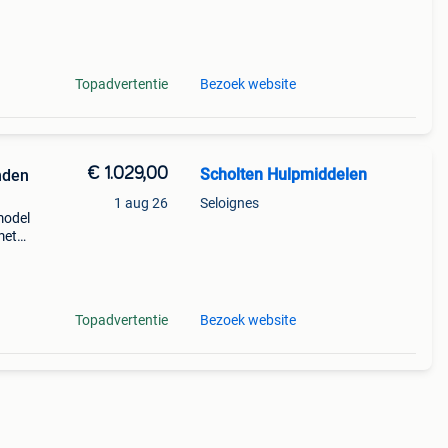
lon
Topadvertentie
Bezoek website
€ 1.029,00
Scholten Hulpmiddelen
nden
1 aug 26
Seloignes
model
met
ng
Topadvertentie
Bezoek website