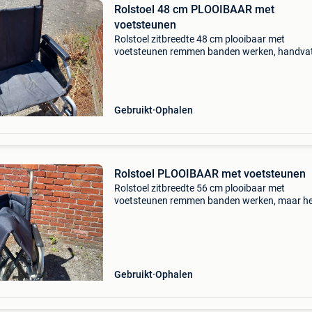
Rolstoel 48 cm PLOOIBAAR met
voetsteunen
Rolstoel zitbreedte 48 cm plooibaar met
voetsteunen remmen banden werken, handva
zijn in hoogte verstelbaar €50
Gebruikt
Ophalen
Rolstoel PLOOIBAAR met voetsteunen
Rolstoel zitbreedte 56 cm plooibaar met
voetsteunen remmen banden werken, maar he
een grondige poetsbeurt nodig = zie laatste fo
detail €25
Gebruikt
Ophalen