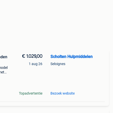
€ 1.029,00
Scholten Hulpmiddelen
nden
1 aug 26
Seloignes
model
met
ng
Topadvertentie
Bezoek website