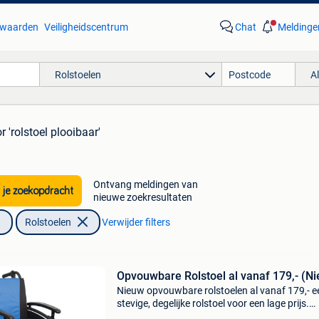
waarden
Veiligheidscentrum
Chat
Meldinge
Rolstoelen
A
r 'rolstoel plooibaar'
Ontvang meldingen van
 je zoekopdracht
nieuwe zoekresultaten
Rolstoelen
Verwijder filters
Opvouwbare Rolstoel al vanaf 179,- (N
Nieuw opvouwbare rolstoelen al vanaf 179,- e
stevige, degelijke rolstoel voor een lage prijs.
Standaard voorzien van afneembare voetsteu