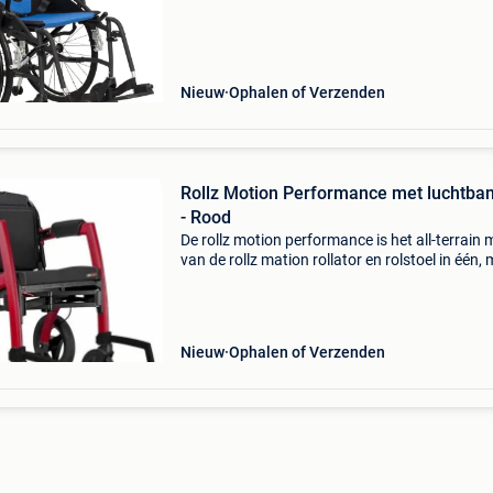
een kuitband, wegklapbare armsteunen en ny
stoffen bek
Nieuw
Ophalen of Verzenden
Rollz Motion Performance met luchtba
- Rood
De rollz motion performance is het all-terrain 
van de rollz mation rollator en rolstoel in één, 
luchtbanden voor extra schokdemping. De
zachtere armleuningen en de wigvormige zitti
verhoge
Nieuw
Ophalen of Verzenden