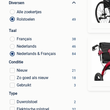
Diversen
Alle zoekertjes
Rolstoelen
49
Taal
Français
38
Nederlands
46
Nederlands & Français
84
Conditie
Nieuw
21
Zo goed als nieuw
18
Gebruikt
3
Type
Duwrolstoel
2
Elektrische rolstoel
32