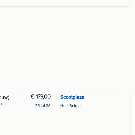
€ 179,00
Scootplaza
ieuw)
en
25 jul 26
Heel België
nen,
lon