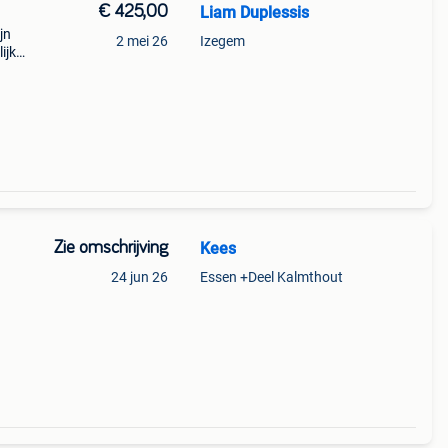
€ 425,00
Liam Duplessis
jn
2 mei 26
Izegem
ijk
Zie omschrijving
Kees
24 jun 26
Essen +Deel Kalmthout
ekken