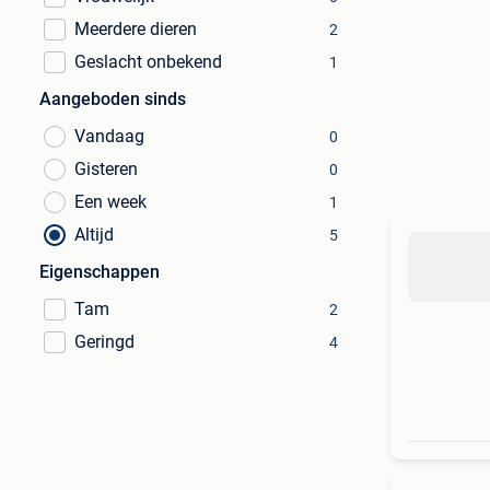
Meerdere dieren
2
Geslacht onbekend
1
Aangeboden sinds
Vandaag
0
Gisteren
0
Een week
1
Altijd
5
Eigenschappen
Tam
2
Geringd
4