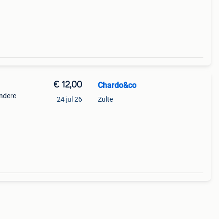
€ 12,00
Chardo&co
andere
24 jul 26
Zulte