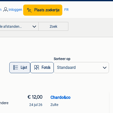
n
Inloggen
FR
Plaats zoekertje
lle afstanden…
Zoek
Sorteer op
Lijst
Foto’s
€ 12,00
Chardo&co
andere
24 jul 26
Zulte