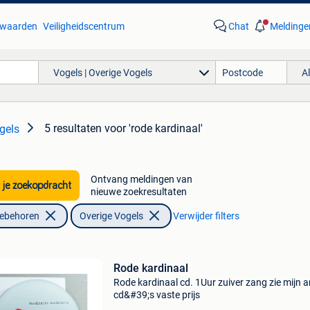
waarden
Veiligheidscentrum
Chat
Meldinge
Vogels | Overige Vogels
A
5 resultaten
voor 'rode kardinaal'
gels
Ontvang meldingen van
 je zoekopdracht
nieuwe zoekresultaten
oebehoren
Overige Vogels
Verwijder filters
Rode kardinaal
Rode kardinaal cd. 1Uur zuiver zang zie mijn 
cd&#39;s vaste prijs