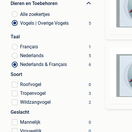
Dieren en Toebehoren
Alle zoekertjes
Vogels | Overige Vogels
5
Taal
Français
1
Nederlands
5
Nederlands & Français
6
Soort
Roofvogel
0
Tropenvogel
3
Wildzangvogel
2
Geslacht
Mannelijk
0
Vrouwelijk
0