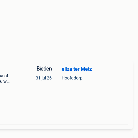
Bieden
eliza ter Metz
na of
31 jul 26
Hoofddorp
26 wel