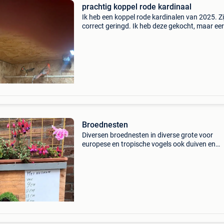
prachtig koppel rode kardinaal
Ik heb een koppel rode kardinalen van 2025. Zi
correct geringd. Ik heb deze gekocht, maar eerl
gezegd zonder enige kennis. Dus mogen ze
verhuizen. Niet appart verkrijgbaar!
Broednesten
Diversen broednesten in diverse grote voor
europese en tropische vogels ook duiven en
vruchten eters. Zoals pestvogels ,goudvinken
putters kardinalen nachtegalen vinken haakb
lijsters sijsjes enz