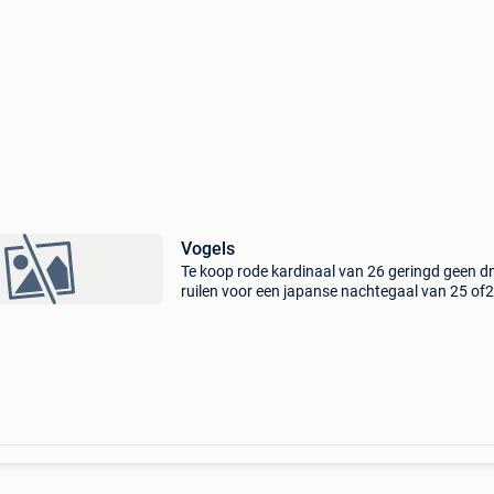
Vogels
Te koop rode kardinaal van 26 ge​ringd geen d
ruilen voor een japanse nachtegaal van 25 of
een man gr pum