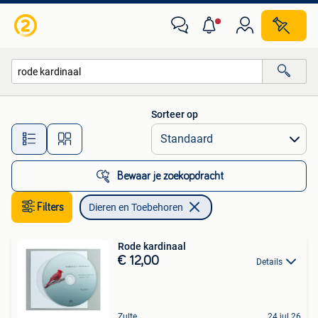
Dieren en Toebehoren
Sorteer op
Alle afstanden…
Bewaar je zoekopdracht
Filters
Dieren en Toebehoren
Rode kardinaal
€ 12,00
Details
Zulte
24 jul 26