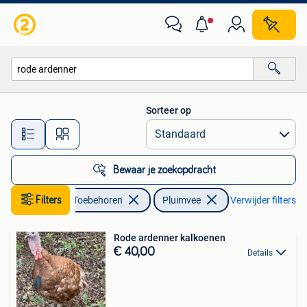
Pluimvee
Sorteer op
Alle afstanden…
Bewaar je zoekopdracht
Dieren en Toebehoren
Filters
Pluimvee
Verwijder filters
Rode ardenner kalkoenen
€ 40,00
Details