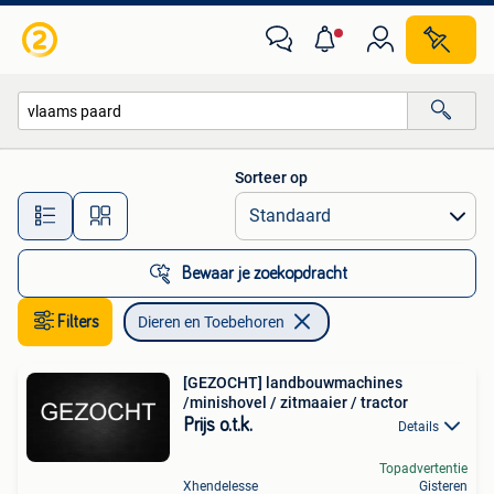
Dieren en Toebehoren
Sorteer op
Alle afstanden…
Bewaar je zoekopdracht
Filters
Dieren en Toebehoren
[GEZOCHT] landbouwmachines
/minishovel / zitmaaier / tractor
Prijs o.t.k.
Details
Topadvertentie
Xhendelesse
Gisteren