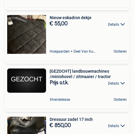
Nieuw eskadron dekje
€ 55,00
Details
Hoegaarden + Deel Van Kumtich + Deel Van Tienen
Gisteren
[GEZOCHT] landbouwmachines
/minishovel / zitmaaier / tractor
Prijs o.t.k.
Details
Xhendelesse
Gisteren
Dressuur zadel 17 inch
€ 850,00
Details