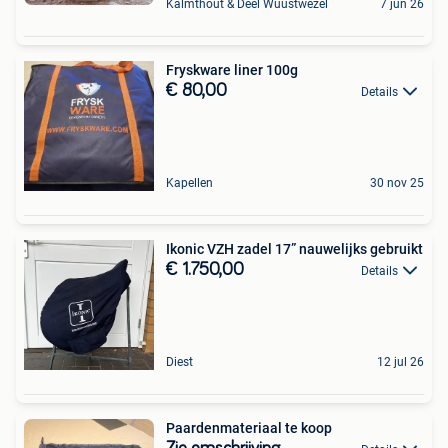
Kalmthout & Deel Wuustwezel
7 jun 26
Fryskware liner 100g
€ 80,00
Details
Kapellen
30 nov 25
Ikonic VZH zadel 17” nauwelijks gebruikt
€ 1.750,00
Details
Diest
12 jul 26
Paardenmateriaal te koop