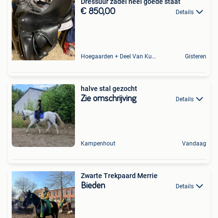
Dressuur zadel heel goede staat
€ 850,00
Details
Hoegaarden + Deel Van Kumtich + Deel Van Tienen
Gisteren
halve stal gezocht
Zie omschrijving
Details
Kampenhout
Vandaag
Zwarte Trekpaard Merrie
Bieden
Details