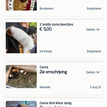
Boutersem
Eergisteren
2 teddy cavia beertjes
€ 5,00
Details
De Klinge
Eergisteren
Cavia
Zie omschrijving
Details
Maaseik
3 aug 26
Cavia drie kleur zeug