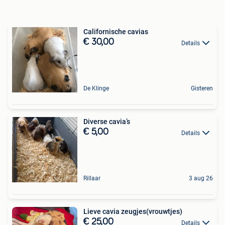
Californische cavias
€ 30,00
Details
De Klinge
Gisteren
Diverse cavia’s
€ 5,00
Details
Rillaar
3 aug 26
Lieve cavia zeugjes(vrouwtjes)
€ 25,00
Details