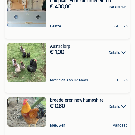
uitkipkast voor 200 broedeieren
€ 400,00
Details
Deinze
29 jul 26
Australorp
€ 1,00
Details
Mechelen-Aan-De-Maas
30 jul 26
broedeieren new hampshire
€ 0,80
Details
Meeuwen
Vandaag