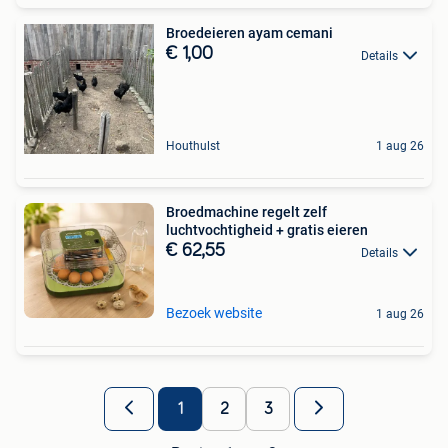
Broedeieren ayam cemani
€ 1,00
Details
Houthulst
1 aug 26
Broedmachine regelt zelf
luchtvochtigheid + gratis eieren
€ 62,55
Details
Bezoek website
1 aug 26
1
2
3