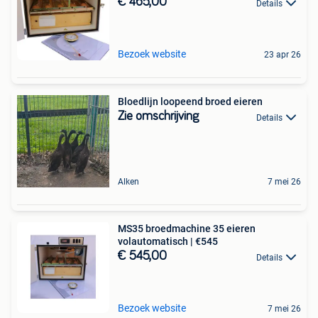
€ 465,00
Details
Bezoek website
23 apr 26
Bloedlijn loopeend broed eieren
Zie omschrijving
Details
Alken
7 mei 26
MS35 broedmachine 35 eieren
volautomatisch | €545
€ 545,00
Details
Bezoek website
7 mei 26