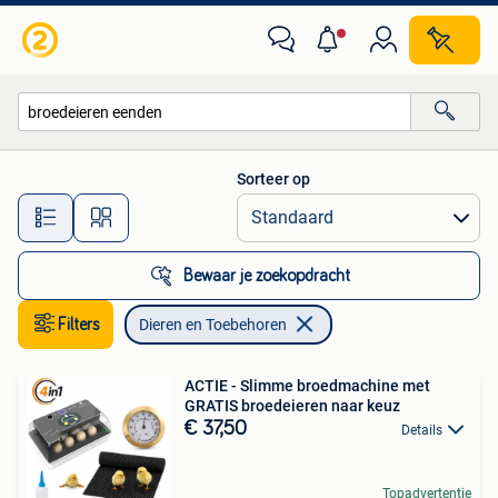
Dieren en Toebehoren
Sorteer op
Alle afstanden…
Bewaar je zoekopdracht
Filters
Dieren en Toebehoren
ACTIE - Slimme broedmachine met
GRATIS broedeieren naar keuz
€ 37,50
Details
Topadvertentie