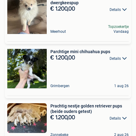
dwergkeespup
€ 1.200,00
Details
Topzoekertje
Meerhout
Vandaag
Parchtige mini chihuahua pups
€ 1.200,00
Details
Grimbergen
1 aug 26
Prachtig nestje golden retriever pups
(beide ouders getest)
€ 1.200,00
Details
Zonnebeke
2 aug 26