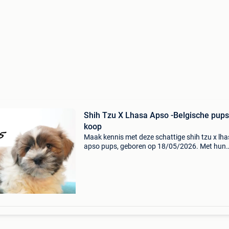
Shih Tzu X Lhasa Apso -Belgische pups
koop
Maak kennis met deze schattige shih tzu x lh
apso pups, geboren op 18/05/2026. Met hun
zachte, fluffy vacht, lieve snoetjes en vrolijke
uitstraling zijn het echte kleine hartendiefjes. 
pups zi