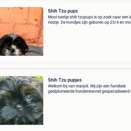
Shih Tzu pups
Mooi nestje shih tzupups is op zoek naar een 
nestje. De hondjes zijn geboren op 23/4 en m
nu reeds het nestje verlaten. De pupjes zijn vol
in orde : meermaals ontw, gevacc, gechipt, eur
Shih Tzu pupjes
Welkom bij van marjoli. Wij zijn een familiale
gediplomeerde hondenkennel gespecialiseerd 
kleine rassen. Wij hebben enkel eigen kweek m
meer dan 40 jaar ervaring. Wij stellen u graag 
aan onz