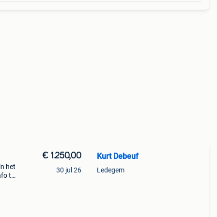
€ 1.250,00
Kurt Debeuf
in het
30 jul 26
Ledegem
nfo te
eft