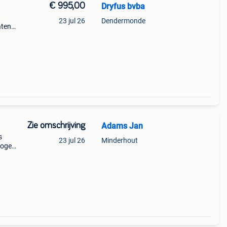
€ 995,00
Dryfus bvba
23 jul 26
Dendermonde
aten
ok
Zie omschrijving
Adams Jan
s
23 jul 26
Minderhout
mogen
ns