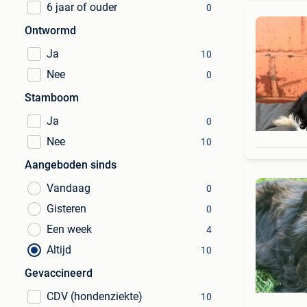
6 jaar of ouder
0
Ontwormd
Ja
10
Nee
0
Stamboom
Ja
0
Nee
10
Aangeboden sinds
Vandaag
0
Gisteren
0
Een week
4
Altijd
10
Gevaccineerd
CDV (hondenziekte)
10