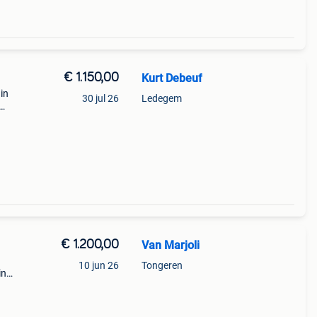
€ 1.150,00
Kurt Debeuf
 in
30 jul 26
Ledegem
.17.
 : w
€ 1.200,00
Van Marjoli
10 jun 26
Tongeren
in
et
en