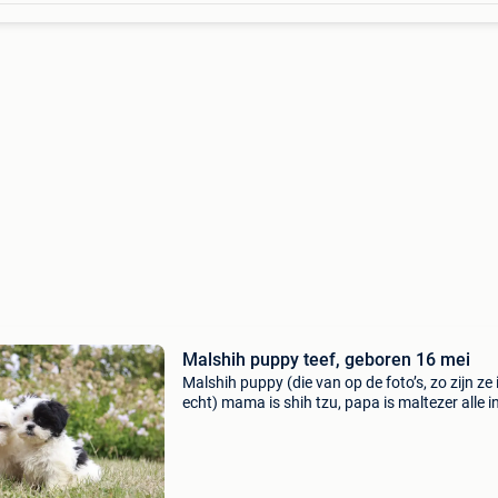
Malshih puppy teef, geboren 16 mei
Malshih puppy (die van op de foto’s, zo zijn ze 
echt) mama is shih tzu, papa is maltezer alle i
verkrijgen op 0477/37.93.17. Iedere puppy he
hier zijn/haar mama ! Kleur : wit-zwart geb