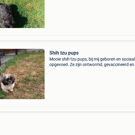
meermaals ontw, gevacc, gechipt, europees
paspoort e
Shih tzu pups
Mooie shih tzu pups, bij mij geboren en sociaal
opgevoed. Ze zijn ontwormd, gevaccineerd en
gechipt met bijhorend paspoort. Tel 0470 29 