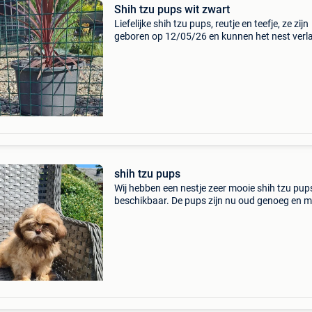
Shih tzu pups wit zwart
Liefelijke shih tzu pups, reutje en teefje, ze zijn
geboren op 12/05/26 en kunnen het nest verl
vanaf 12/07/26 zijn gevaccineerd, ontwormd,
hebben microchip en europees paspoort, also
een schrif
shih tzu pups
Wij hebben een nestje zeer mooie shih tzu pup
beschikbaar. De pups zijn nu oud genoeg en 
het nestje verlaten. We hebben nog reutjes en
teefjes beschikbaar. De ouders zijn beide bij o
aanwezig