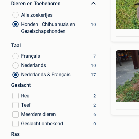
Dieren en Toebehoren
Alle zoekertjes
Honden | Chihuahua's en
10
Gezelschapshonden
Taal
Français
7
Nederlands
10
Nederlands & Français
17
Geslacht
Reu
2
Teef
2
Meerdere dieren
6
Geslacht onbekend
0
Ras