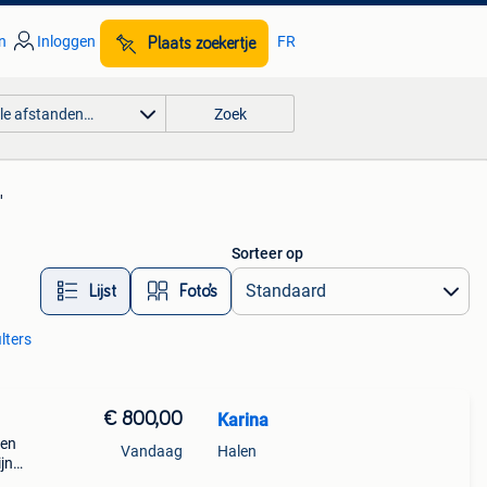
n
Inloggen
FR
Plaats zoekertje
lle afstanden…
Zoek
'
Sorteer op
Lijst
Foto’s
ilters
€ 800,00
Karina
 en
Vandaag
Halen
jn