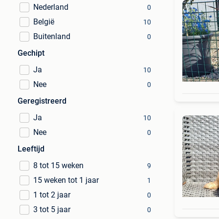
Nederland
0
België
10
Buitenland
0
Gechipt
Ja
10
Nee
0
Geregistreerd
Ja
10
Nee
0
Leeftijd
8 tot 15 weken
9
15 weken tot 1 jaar
1
1 tot 2 jaar
0
3 tot 5 jaar
0