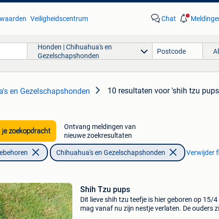
waarden
Veiligheidscentrum
Chat
Meldinge
Honden | Chihuahua's en
A
Gezelschapshonden
10 resultaten
voor 'shih tzu pups
a's en Gezelschapshonden
Ontvang meldingen van
 je zoekopdracht
nieuwe zoekresultaten
oebehoren
Chihuahua's en Gezelschapshonden
Verwijder f
Shih Tzu pups
Dit lieve shih tzu teefje is hier geboren op 15/4
mag vanaf nu zijn nestje verlaten. De ouders zi
aanwezig en het hondje is volledig in orde :