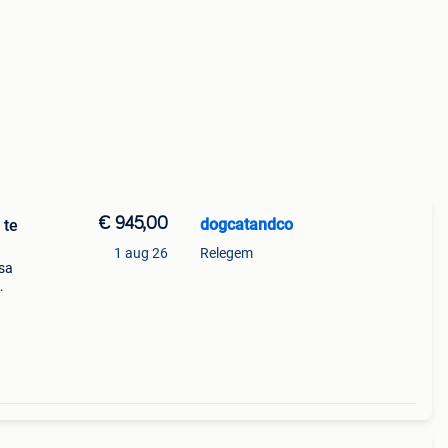
€ 945,00
dogcatandco
 te
1 aug 26
Relegem
asa
Deze