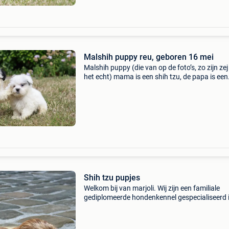
Malshih puppy reu, geboren 16 mei
Malshih puppy (die van op de foto’s, zo zijn zej
het echt) mama is een shih tzu, de papa is een
maltezer alle info te verkrijgen op 0477/37.93
Iedere puppy heeft hier zijn/haar mama ! Kleur
Shih tzu pupjes
Welkom bij van marjoli. Wij zijn een familiale
gediplomeerde hondenkennel gespecialiseerd 
kleine rassen. Wij hebben enkel eigen kweek m
meer dan 40 jaar ervaring. De choco kleur is e
reutje geb