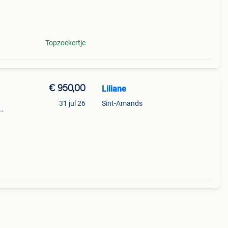
Topzoekertje
€ 950,00
Liliane
31 jul 26
Sint-Amands
80 46