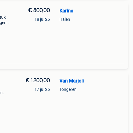
€ 800,00
Karina
leuk
18 jul 26
Halen
ogen
ledig
o
€ 1.200,00
Van Marjoli
17 jul 26
Tongeren
in
et
voor