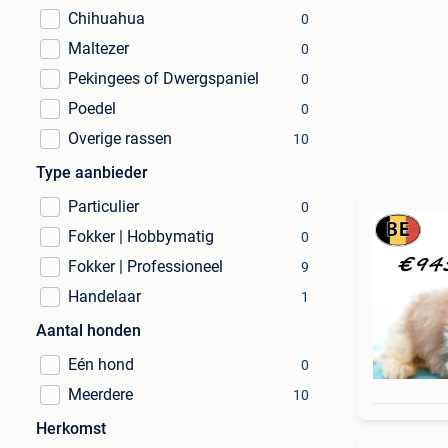
Chihuahua
0
Maltezer
0
Pekingees of Dwergspaniel
0
Poedel
0
Overige rassen
10
Type aanbieder
Particulier
0
Fokker | Hobbymatig
0
Fokker | Professioneel
9
Handelaar
1
Aantal honden
Eén hond
0
Meerdere
10
Herkomst