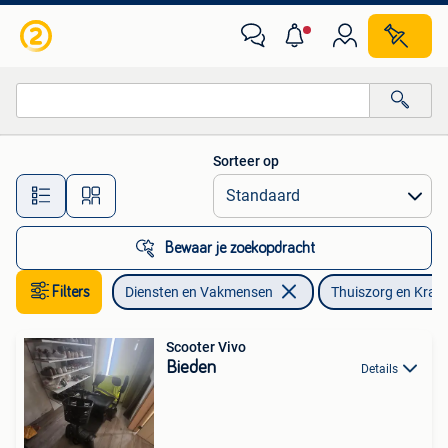
Thuiszorg en Kraamhulp
Sorteer op
Alle afstanden…
Bewaar je zoekopdracht
Filters
Diensten en Vakmensen
Thuiszorg en Kra
Scooter Vivo
Bieden
Details