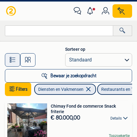
Restaurants en Traiteurs
Sorteer op
Alle afstanden…
Bewaar je zoekopdracht
Filters
Diensten en Vakmensen
Restaurants en Tra
Chimay Fond de commerce Snack
friterie
€ 80.000,00
Details
Topzoekertje