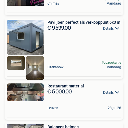
Chimay
Vandaag
Paviljoen perfect als verkooppunt 6x3 m
€ 9.599,00
Details
Topzoekertje
Czekanów
Vandaag
Restaurant material
€ 5.000,00
Details
Leuven
28 jul 26
Balances helmac