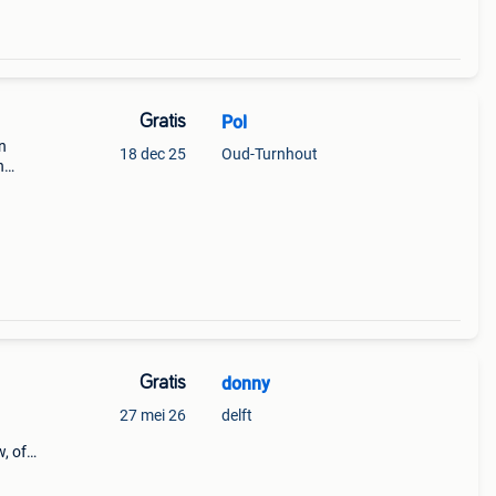
Gratis
Pol
en
18 dec 25
Oud-Turnhout
n
t
lijke,
Gratis
donny
27 mei 26
delft
, of
k voor
egaal