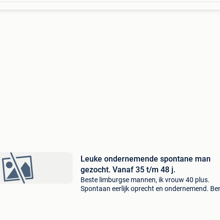
Leuke ondernemende spontane man
gezocht. Vanaf 35 t/m 48 j.
Beste limburgse mannen, ik vrouw 40 plus.
Spontaan eerlijk oprecht en ondernemend. Be
zoek, naar een maatje. Iemand om met deze z
mooie maar warme dagen. Eens wat leuks te 
Een gezellig ge