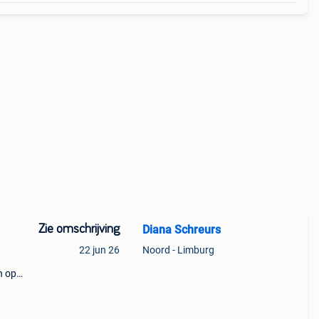
Zie omschrijving
Diana Schreurs
22 jun 26
Noord - Limburg
n op
eer
doen.