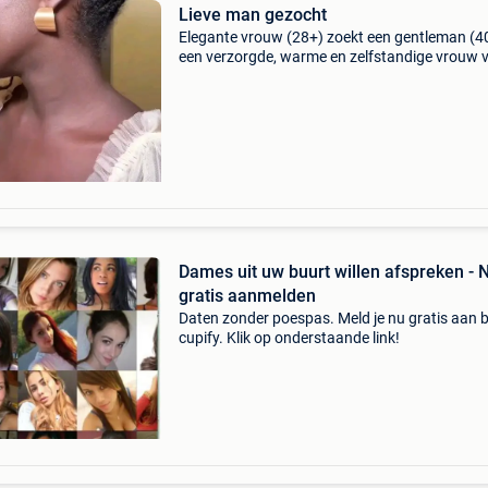
Lieve man gezocht
Elegante vrouw (28+) zoekt een gentleman (40
een verzorgde, warme en zelfstandige vrouw 
28+ ben op zoek naar een gentleman, 40 jaar 
ouder die net als ik gelooft in het rustig opbo
van
Dames uit uw buurt willen afspreken - 
gratis aanmelden
Daten zonder poespas. Meld je nu gratis aan b
cupify. Klik op onderstaande link!