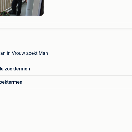
zal ik jou
an in Vrouw zoekt Man
de zoektermen
zoektermen