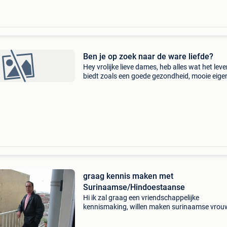
Ben je op zoek naar de ware liefde?
Hey vrolijke lieve dames, heb alles wat het lev
biedt zoals een goede gezondheid, mooie eige
woning met tuin en schuldenvrij. Het enige wa
ontbreekt in mijn leven is een (h)eerlijke, vriende
graag kennis maken met
Surinaamse/Hindoestaanse
Hi ik zal graag een vriendschappelijke
kennismaking, willen maken surinaamse vrouw
hindoestaanse met een lieve dame waar ik oo
kan gaan zorgen, maar ben je ook illegaal of l