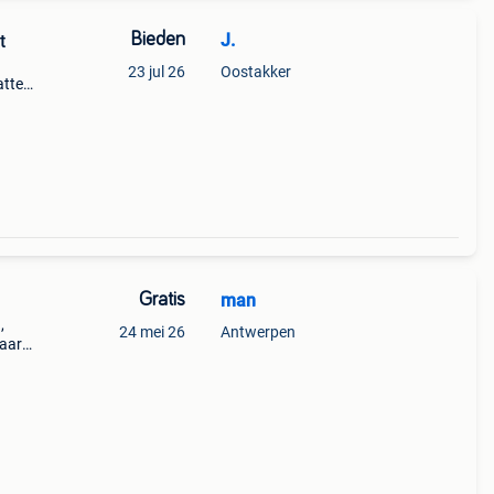
Bieden
J.
t
23 jul 26
Oostakker
atten
dien
nieten
Gratis
man
,
24 mei 26
Antwerpen
haar
rijgt!
rigin