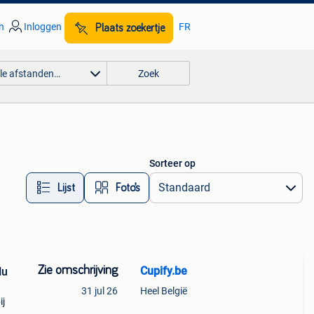
n
Inloggen
FR
Plaats zoekertje
lle afstanden…
Zoek
Sorteer op
Lijst
Foto’s
Zie omschrijving
Cupify.be
Nu
31 jul 26
Heel België
ij