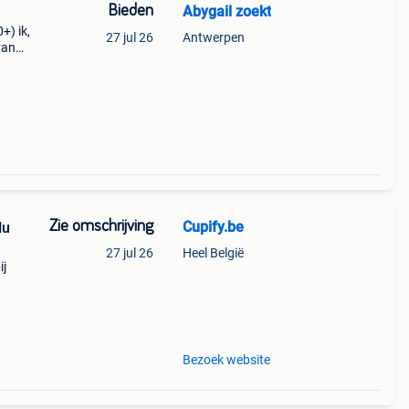
Bieden
Abygail zoekt
+) ik,
27 jul 26
Antwerpen
van
of
uwen
Zie omschrijving
Cupify.be
Nu
27 jul 26
Heel België
ij
Bezoek website