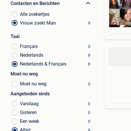
Contacten en Berichten
Alle zoekertjes
Vrouw zoekt Man
9
Taal
Français
0
Nederlands
8
Nederlands & Français
8
Moet nu weg
Moet nu weg
0
Aangeboden sinds
Vandaag
0
Gisteren
0
Een week
0
Altijd
8