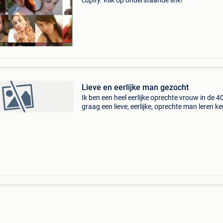
cupify. Klik op onderstaande link!
Lieve en eerlijke man gezocht
Ik ben een heel eerlijke oprechte vrouw in de 4
graag een lieve, eerlijke, oprechte man leren k
Geen getrouwde man of man die niet singel is.
Geen sex relatie, maar een duurzame relatie. L