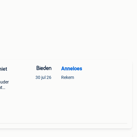
Bieden
Anneloes
niet
30 jul 26
Rekem
ouder
mt
 en
ch