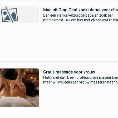
Man uit Omg Gent zoekt dame voor cha
Ben een slanke verzorgde papa en zoek een
mama/meid 18+ om hier met elkaar wat te ch
en eventueel foto’s te maken op aanvraag . In
klik regelmatig afspreken met elkaar om te ge
van het
Gratis massage voor vrouw
Hallo, niet dat ik een professionele maseur ben
maar wil wel eens een vrouw masseren naar 
eigen wens en dat helemaal gratis, u vraagt u k
Ben man 52 belg niet roker normaal postuur, o