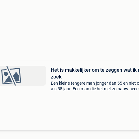
Het is makkelijker om te zeggen wat ik 
zoek
Een kleine tengere man jonger dan 55 en niet 
als 58 jaar. Een man die het niet zo nauw nee
met trouw zijn aan zijn dame, een slecht gebit
een man die niet zelfstandig is. Dit in alle opzi