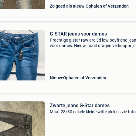
Zo goed als nieuw
Ophalen of Verzenden
G-STAR jeans voor dames
Prachtige g-star raw arc 3d low boyfriend jea
voor dames. Nieuw, nooit dragen verkoopprijs
star €129,95 prijs 40€ maat 26 lengte 32 de a
low boyfriend-jeans zijn gemaakt volgens de
Nieuw
Ophalen of Verzenden
Zwarte jeans G-Star dames
Maat 28/30 enkele kleine witte plekjes-zie foto