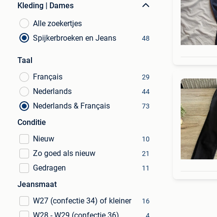
Kleding | Dames
Alle zoekertjes
Spijkerbroeken en Jeans
48
Taal
Français
29
Nederlands
44
Nederlands & Français
73
Conditie
Nieuw
10
Zo goed als nieuw
21
Gedragen
11
Jeansmaat
W27 (confectie 34) of kleiner
16
W28 - W29 (confectie 36)
4