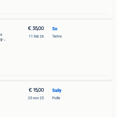
€ 35,00
So
ns
11 feb 26
Tertre
 g-
rc 3d
€ 15,00
Sally
25 nov 25
Pulle