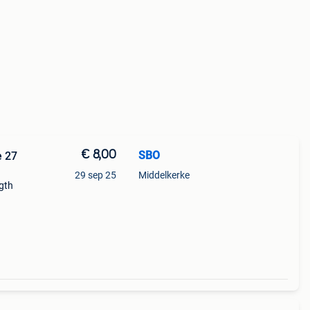
€ 8,00
SBO
e 27
29 sep 25
Middelkerke
ngth