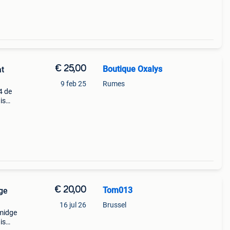
€ 25,00
Boutique Oxalys
at
9 feb 25
Rumes
4 de
is
20%
€ 20,00
Tom013
dge
16 jul 26
Brussel
midge
is