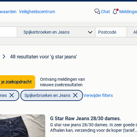
waarden
Veiligheidscentrum
Chat
Meldinge
Spijkerbroeken en Jeans
A
48 resultaten
voor 'g star jeans'
Ontvang meldingen van
 je zoekopdracht
nieuwe zoekresultaten
ames
Spijkerbroeken en Jeans
Verwijder filters
G Star Raw Jeans 28/30 dames.
G star raw jeans 28/30 dames. In zeer goede 
Afhalen kan, verzending voor de koper (tarief
bpost).