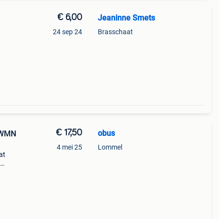
€ 6,00
Jeaninne Smets
24 sep 24
Brasschaat
€ 17,50
obus
y WMN
4 mei 25
Lommel
at
 70
ling