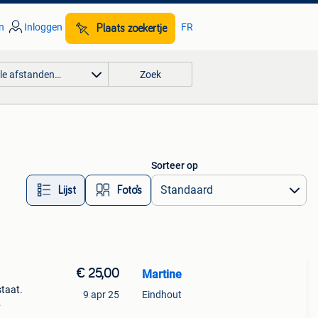
n
Inloggen
FR
Plaats zoekertje
lle afstanden…
Zoek
Sorteer op
Lijst
Foto’s
€ 25,00
Martine
staat.
9 apr 25
Eindhout