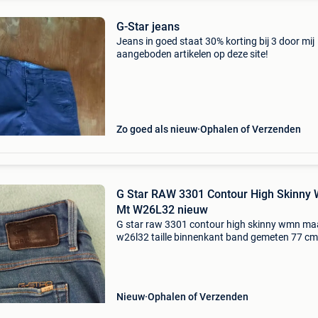
G-Star jeans
Jeans in goed staat 30% korting bij 3 door mij
aangeboden artikelen op deze site!
Zo goed als nieuw
Ophalen of Verzenden
G Star RAW 3301 Contour High Skinn
Mt W26L32 nieuw
G star raw 3301 contour high skinny wmn ma
w26l32 taille binnenkant band gemeten 77 cm
lengte zijnaad gemeten 94 cm binnenkant pijp
cm pijpwijdte platgemeten 13.5 Cm samenstel
84 % katoen 14%
Nieuw
Ophalen of Verzenden