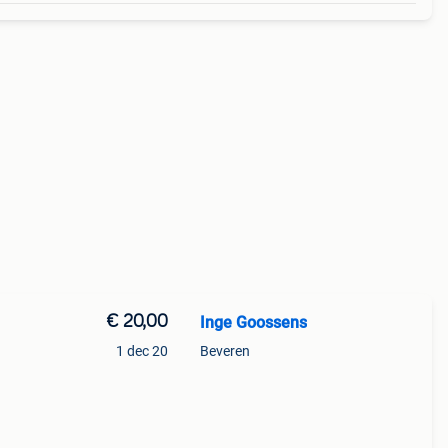
€ 20,00
Inge Goossens
1 dec 20
Beveren