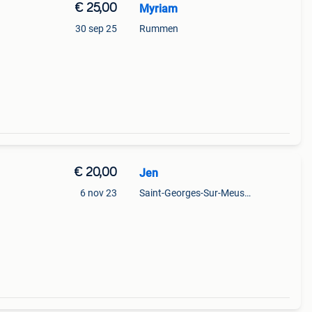
€ 25,00
Myriam
30 sep 25
Rummen
€ 20,00
Jen
6 nov 23
Saint-Georges-Sur-Meuse+Partie De Hermalle-Sous-Huy