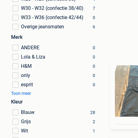
W30 - W32 (confectie 38/40)
7
W33 - W36 (confectie 42/44)
0
Overige jeansmaten
6
Merk
ANDERE
0
Lola & Liza
0
H&M
0
only
0
esprit
0
Toon meer
Kleur
Blauw
28
Grijs
2
Wit
1