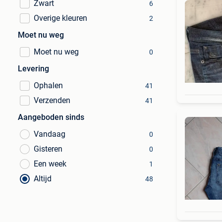
Zwart
6
Overige kleuren
2
Moet nu weg
Moet nu weg
0
Levering
Ophalen
41
Verzenden
41
Aangeboden sinds
Vandaag
0
Gisteren
0
Een week
1
Altijd
48