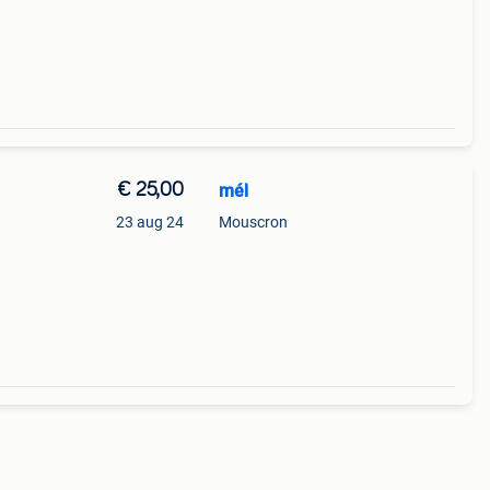
€ 25,00
mél
23 aug 24
Mouscron