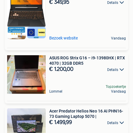
€ 349,95
Details
Bezoek website
Vandaag
ASUS ROG Strix G16 – i9-13980HX | RTX
4070 | 32GB DDR5
€ 1.200,00
Details
Topzoekertje
Lommel
Vandaag
Acer Predator Helios Neo 16 AI PHN16-
73 Gaming Laptop 5070 |
€ 1.499,99
Details