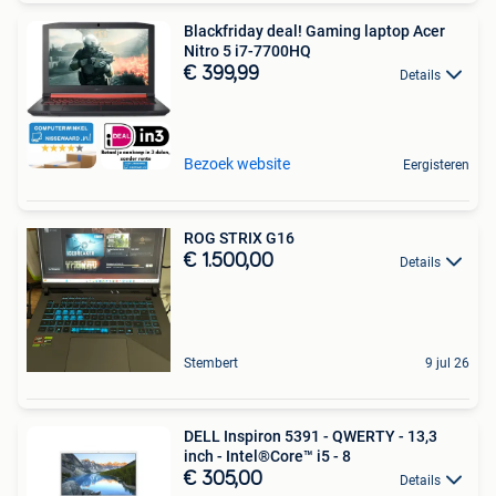
Blackfriday deal! Gaming laptop Acer
Nitro 5 i7-7700HQ
€ 399,99
Details
Bezoek website
Eergisteren
ROG STRIX G16
€ 1.500,00
Details
Stembert
9 jul 26
DELL Inspiron 5391 - QWERTY - 13,3
inch - Intel®Core™ i5 - 8
€ 305,00
Details