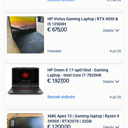
12 mei 26
HP Victus Gaming Laptop | RTX 4050 &
i5 12500H
€ 675,00
Details
Hoboken
4 jul 26
HP Omen X 17-ap010nd - Gaming
Laptop - Intel Core i7-7820HK
€ 1.927,00
Details
Bezoek website
4 jul 26
XMG Apex 15 | Gaming-laptop | Ryzen 9
3950X | RTX2070 | 32GB
€ 1.200,00
Details