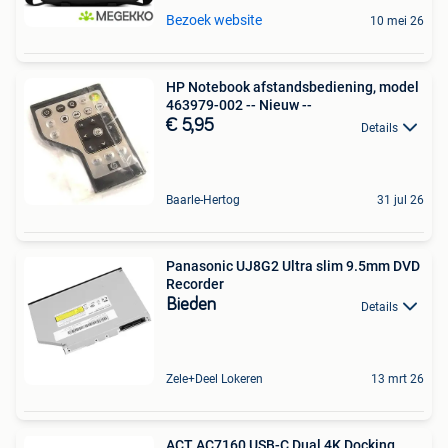
Bezoek website
10 mei 26
HP Notebook afstandsbediening, model
463979-002 -- Nieuw --
€ 5,95
Details
Baarle-Hertog
31 jul 26
Panasonic UJ8G2 Ultra slim 9.5mm DVD
Recorder
Bieden
Details
Zele+Deel Lokeren
13 mrt 26
ACT AC7160 USB-C Dual 4K Docking