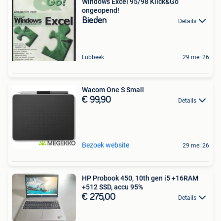
Windows Excel 95/98 Klick&Go
ongeopend!
Bieden
Details
Lubbeek
29 mei 26
Wacom One S Small
€ 99,90
Details
Bezoek website
29 mei 26
HP Probook 450, 10th gen i5 +16RAM
+512 SSD, accu 95%
€ 275,00
Details