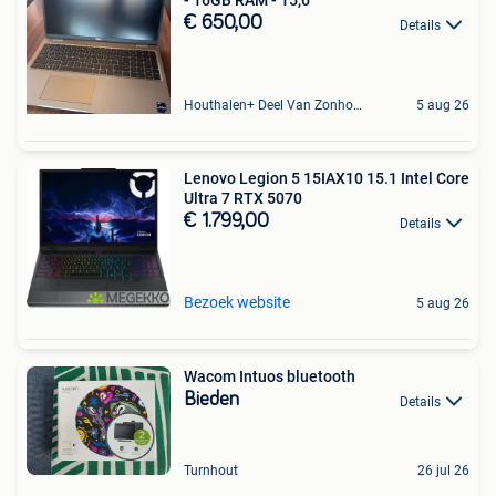
- 16GB RAM - 15,6"
€ 650,00
Details
Houthalen+ Deel Van Zonhoven En Zolder
5 aug 26
Lenovo Legion 5 15IAX10 15.1 Intel Core
Ultra 7 RTX 5070
€ 1.799,00
Details
Bezoek website
5 aug 26
Wacom Intuos bluetooth
Bieden
Details
Turnhout
26 jul 26