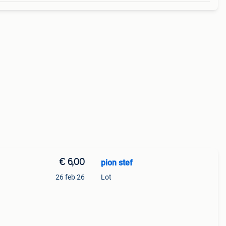
€ 6,00
pion stef
26 feb 26
Lot