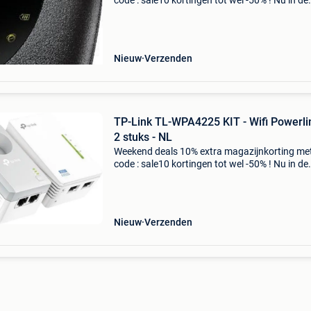
code : sale10 kortingen tot wel -50% ! Nu in de
aanbieding van € 69,99 voor € 39,99! De tp-lin
m7200 is een mifi router waarmee je eenvoudi
b
Nieuw
Verzenden
TP-Link TL-WPA4225 KIT - Wifi Powerli
2 stuks - NL
Weekend deals 10% extra magazijnkorting me
code : sale10 kortingen tot wel -50% ! Nu in de
aanbieding van € 74,99 voor € 62,95! Gratis
verzending de tp-link tl-wpa4225 is een wifi
powerline
Nieuw
Verzenden