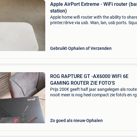
Apple AirPort Extreme - WiFi router (ba
station)
Apple home wifi router with the ability to shar
printer/drive via usb. Wan, lan, usb ports. Squ
tower format. No cables. Works perfectly.
Discontinued product.
Gebruikt
Ophalen of Verzenden
ROG RAPTURE GT -AX6000 WIFI 6E
GAMING ROUTER ZIE FOTO'S
Prijs 200€ geeft half jaar aangelegen als rout
nooit meer is nog heel compact zie foto’s en r
licht heel sterke router 💪rog rapture gt-ax600
ax6000 dual-band wifi 6 (802.11Ax) gaming
Zo goed als nieuw
Ophalen