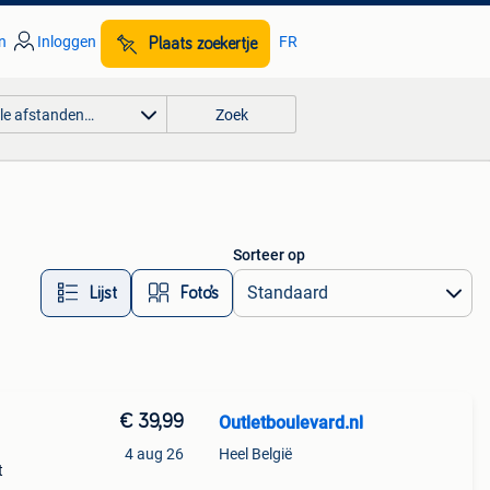
n
Inloggen
FR
Plaats zoekertje
lle afstanden…
Zoek
Sorteer op
Lijst
Foto’s
€ 39,99
Outletboulevard.nl
4 aug 26
Heel België
t