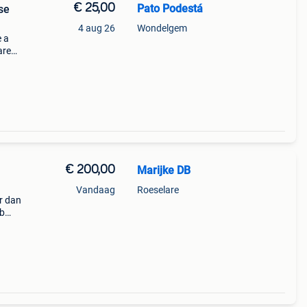
€ 25,00
Pato Podestá
se
4 aug 26
Wondelgem
e a
are
€ 200,00
Marijke DB
Vandaag
Roeselare
er dan
gb
0 gt-