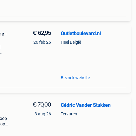
€ 62,95
Outletboulevard.nl
ne -
26 feb 26
Heel België
t
Bezoek website
€ 70,00
Cédric Vander Stukken
3 aug 26
Tervuren
koop
 op