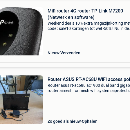
Mifi router 4G router TP-Link M7200 -
(Netwerk en software)
Weekend deals 10% extra magazijnkorting me
code : sale10 kortingen tot wel -50% ! Nu in de
aanbieding van € 69,99 voor € 39,99! De tp-lin
m7200 is een mifi router waarmee je eenvoudi
b
Nieuw
Verzenden
Router ASUS RT-AC68U WiFi access poi
Router asus rt-ac68u ac1900 dual band gigabi
router aimesh for mesh wifi system aiprotecti
network security powered by trend micro adap
qos and parental control combined dual-band
speeds o
Zo goed als nieuw
Ophalen