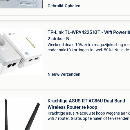
Gebruikt
Ophalen
TP-Link TL-WPA4225 KIT - Wifi Powerli
2 stuks - NL
Weekend deals 10% extra magazijnkorting me
code : sale10 kortingen tot wel -50% ! Nu in de
aanbieding van € 74,99 voor € 62,95! Gratis
verzending de tp-link tl-wpa4225 is een wifi
powerline
Nieuw
Verzenden
Krachtige ASUS RT-AC86U Dual Band
Wireless Router te koop
Krachtige asus rt-ac86u te koop wegens aan
wifi 7 router. Gratis op te halen of te vezenden
kosten van de koper.