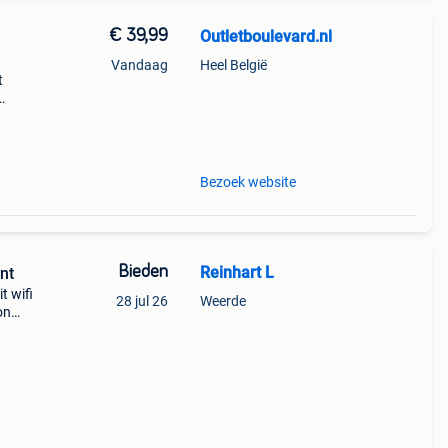
€ 39,99
Outletboulevard.nl
Vandaag
Heel België
t
k
g en
Bezoek website
Bieden
Reinhart L
nt
t wifi
28 jul 26
Weerde
on
tive