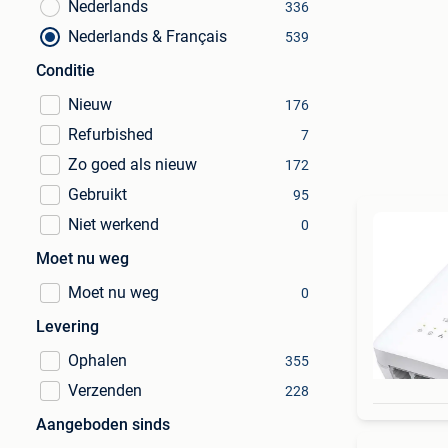
Nederlands
336
Nederlands & Français
539
Conditie
Nieuw
176
Refurbished
7
Zo goed als nieuw
172
Gebruikt
95
Niet werkend
0
Moet nu weg
Moet nu weg
0
Levering
Ophalen
355
Verzenden
228
Aangeboden sinds