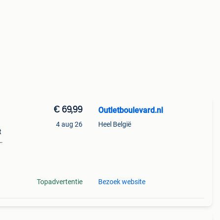
€ 69,99
Outletboulevard.nl
4 aug 26
Heel België
t
e
Topadvertentie
Bezoek website