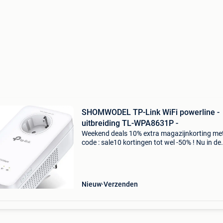
SHOMWODEL TP-Link WiFi powerline -
uitbreiding TL-WPA8631P -
Weekend deals 10% extra magazijnkorting me
code : sale10 kortingen tot wel -50% ! Nu in de
aanbieding van € 99,99 voor € 69,99! Gratis
verzending showmodel (als nieuw) netjes in d
verpakki
Nieuw
Verzenden