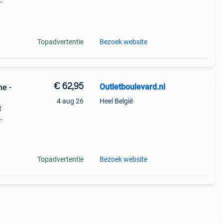
k
g en
Topadvertentie
Bezoek website
€ 62,95
Outletboulevard.nl
ne -
4 aug 26
Heel België
t
Topadvertentie
Bezoek website