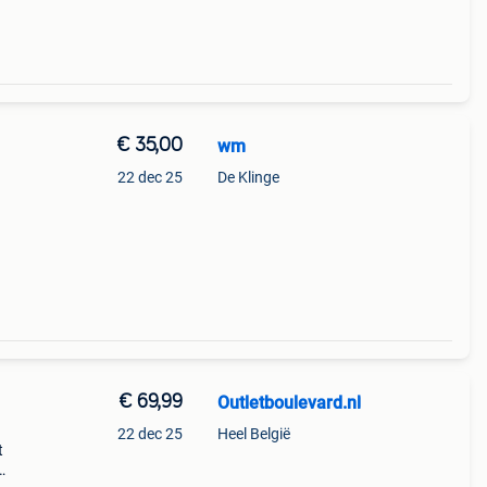
€ 35,00
wm
22 dec 25
De Klinge
€ 69,99
Outletboulevard.nl
22 dec 25
Heel België
t