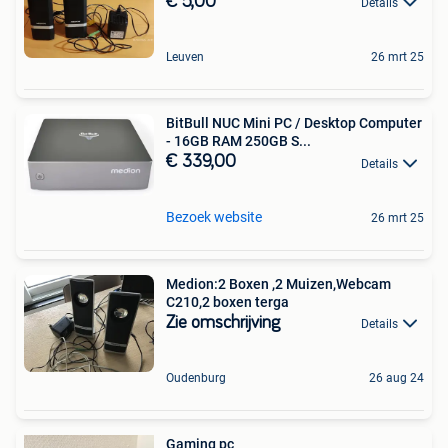
€ 5,00
Details
Leuven
26 mrt 25
BitBull NUC Mini PC / Desktop Computer
- 16GB RAM 250GB S...
€ 339,00
Details
Bezoek website
26 mrt 25
Medion:2 Boxen ,2 Muizen,Webcam
C210,2 boxen terga
Zie omschrijving
Details
Oudenburg
26 aug 24
Gaming pc