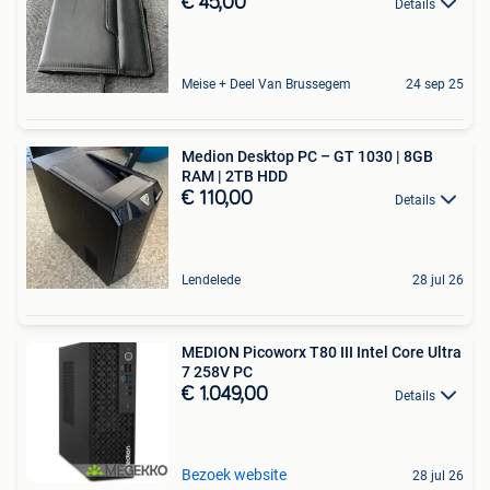
€ 45,00
Details
Meise + Deel Van Brussegem
24 sep 25
Medion Desktop PC – GT 1030 | 8GB
RAM | 2TB HDD
€ 110,00
Details
Lendelede
28 jul 26
MEDION Picoworx T80 III Intel Core Ultra
7 258V PC
€ 1.049,00
Details
Bezoek website
28 jul 26