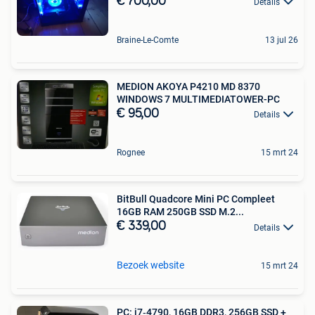
€ 700,00
Details
Braine-Le-Comte
13 jul 26
MEDION AKOYA P4210 MD 8370
WINDOWS 7 MULTIMEDIATOWER-PC
€ 95,00
Details
Rognee
15 mrt 24
BitBull Quadcore Mini PC Compleet
16GB RAM 250GB SSD M.2...
€ 339,00
Details
Bezoek website
15 mrt 24
PC: i7‑4790, 16GB DDR3, 256GB SSD +