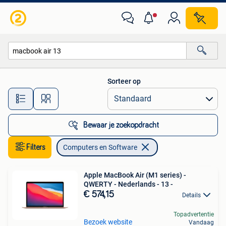
Computers en Software
Sorteer op
Alle afstanden…
Bewaar je zoekopdracht
Filters
Computers en Software
Apple MacBook Air (M1 series) -
QWERTY - Nederlands - 13 -
€ 574,15
Details
Topadvertentie
Bezoek website
Vandaag