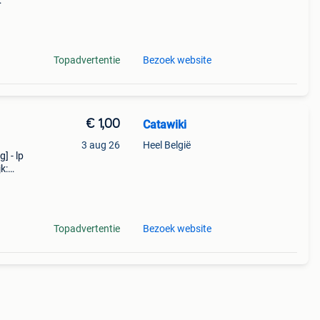
 -
 wav
Topadvertentie
Bezoek website
€ 1,00
Catawiki
3 aug 26
Heel België
] - lp
k:
Topadvertentie
Bezoek website