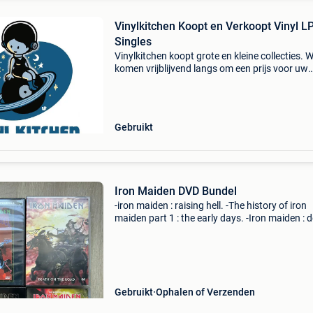
Vinylkitchen Koopt en Verkoopt Vinyl L
Singles
Vinylkitchen koopt grote en kleine collecties. 
komen vrijblijvend langs om een prijs voor uw
platen te bespreken. Lp - maxi - single - 7” rock
metal - punk - reggae - blues - jazz - pop - new
Gebruikt
Iron Maiden DVD Bundel
-iron maiden : raising hell. -The history of iron
maiden part 1 : the early days. -Iron maiden : 
on the road. -Iron maiden : visions of the beas
of in bundel te koop , voorkeur gaat naar b
Gebruikt
Ophalen of Verzenden