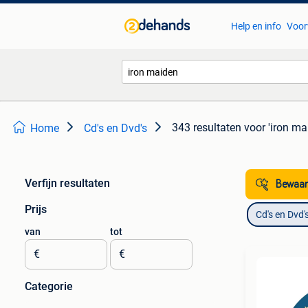
Help en info
Voor
343 resultaten
voor 'iron ma
Home
Cd's en Dvd's
Verfijn resultaten
Bewaar
Prijs
Cd's en Dvd'
van
tot
€
€
Categorie