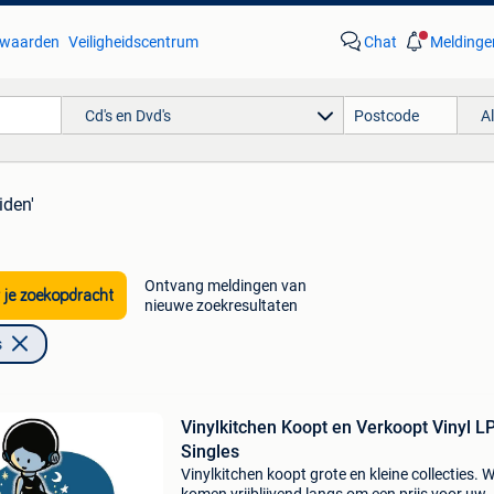
waarden
Veiligheidscentrum
Chat
Meldinge
Cd's en Dvd's
A
iden'
Ontvang meldingen van
 je zoekopdracht
nieuwe zoekresultaten
s
Vinylkitchen Koopt en Verkoopt Vinyl L
Singles
Vinylkitchen koopt grote en kleine collecties. 