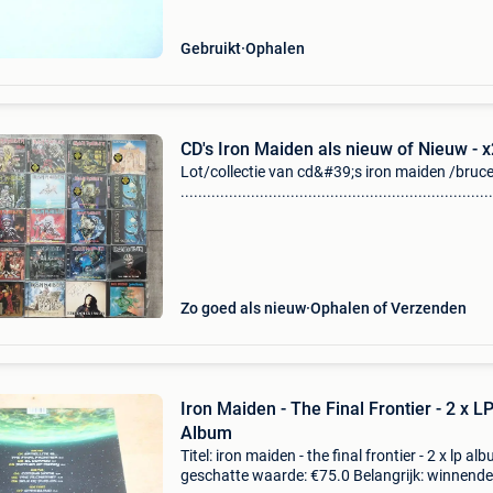
Gebruikt
Ophalen
CD's Iron Maiden als nieuw of Nieuw - x
Lot/collectie van cd&#39;s iron maiden /bruce
....................................................................
prijs € 270. Een bijna complet
Zo goed als nieuw
Ophalen of Verzenden
Iron Maiden - The Final Frontier - 2 x L
Album
Titel: iron maiden - the final frontier - 2 x lp al
geschatte waarde: €75.0 Belangrijk: winnende