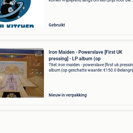
komen vrijblijvend langs om een prijs voor uw
platen te bespreken. Lp - maxi - single - 7” rock
metal - punk - reggae - blues - jazz - pop - new
Gebruikt
Iron Maiden - Powerslave [First UK
pressing] - LP album (op
Titel: iron maiden - powerslave [first uk pressing
album (op geschatte waarde: €150.0 Belangrij
winnende biedingen zijn exclusief 9%
koperbescherming + €3 iron maiden -
powerslaveart
Nieuw in verpakking