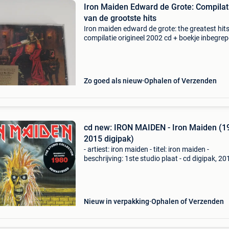
Iron Maiden Edward de Grote: Compilat
van de grootste hits
Iron maiden edward de grote: the greatest hit
compilatie origineel 2002 cd + boekje inbegrep
uitstekende conditie
Zo goed als nieuw
Ophalen of Verzenden
cd new: IRON MAIDEN - Iron Maiden (1
2015 digipak)
- artiest: iron maiden - titel: iron maiden -
beschrijving: 1ste studio plaat - cd digipak, 20
remaster - toestand: cd nieuw en verpakt - jaar
1980 - land: engeland - genre: heavy metal, ne
wave o
Nieuw in verpakking
Ophalen of Verzenden