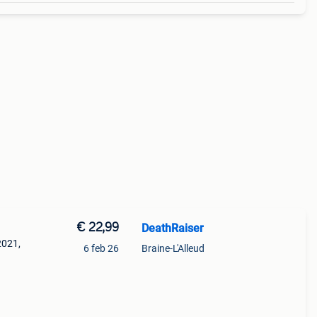
€ 22,99
DeathRaiser
2021,
6 feb 26
Braine-L'Alleud