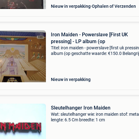
Nieuw in verpakking
Ophalen of Verzenden
Iron Maiden - Powerslave [First UK
pressing] - LP album (op
Titel: iron maiden - powerslave [first uk pressing
album (op geschatte waarde: €150.0 Belangrij
winnende biedingen zijn exclusief 9%
koperbescherming + €3 iron maiden -
powerslaveart
Nieuw in verpakking
Sleutelhanger Iron Maiden
Wat: sleutelhanger wie: iron maiden stof: meta
lengte: 6.5 Cm breedte: 1 cm