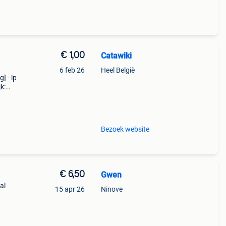
€ 1,00
Catawiki
6 feb 26
Heel België
] - lp
k:
Bezoek website
€ 6,50
Gwen
al
15 apr 26
Ninove