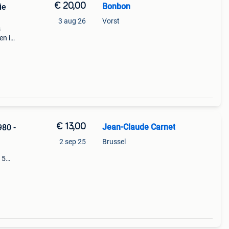
€ 20,00
Bonbon
ie
3 aug 26
Vorst
s
en in
€ 13,00
Jean-Claude Carnet
980 -
2 sep 25
Brussel
15
:
w