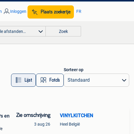
n
Inloggen
FR
Plaats zoekertje
lle afstanden…
Zoek
Sorteer op
Lijst
Foto’s
Zie omschrijving
VINYLKITCHEN
Ps en
3 aug 26
Heel België
We