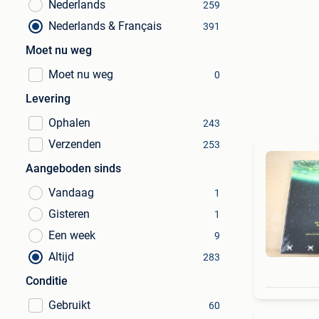
Nederlands
259
Nederlands & Français
391
Moet nu weg
Moet nu weg
0
Levering
Ophalen
243
Verzenden
253
Aangeboden sinds
Vandaag
1
Gisteren
1
Een week
9
Altijd
283
Conditie
Gebruikt
60