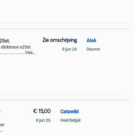
Zie omschrijving
Alek
25st.
 dickinson x25st.
9 jun 26
Deurne
........................Vaste
€ 15,00
Catawiki
P
9 jun 26
Heel België
bum