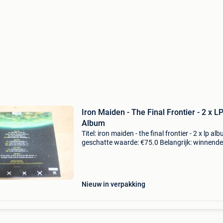
Iron Maiden - The Final Frontier - 2 x L
Album
Titel: iron maiden - the final frontier - 2 x lp al
geschatte waarde: €75.0 Belangrijk: winnende
biedingen zijn exclusief 9% koperbescherming
een zeldzame lp-album van iron maiden,he
Nieuw in verpakking