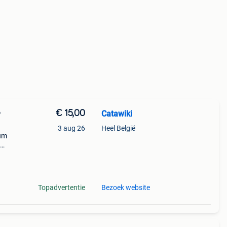
€ 15,00
Catawiki
P
3 aug 26
Heel België
bum
 + €3
Topadvertentie
Bezoek website