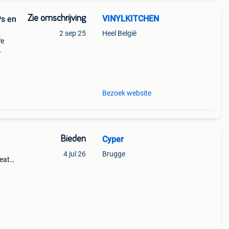
Zie omschrijving
VINYLKITCHEN
Ps en
2 sep 25
Heel België
We
 -
 wav
Bezoek website
Bieden
Cyper
4 jul 26
Brugge
death
t. Los